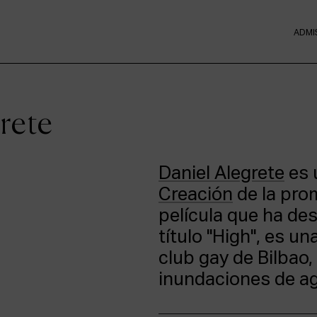
ADMI
grete
Daniel Alegrete
es 
Creación
de la pro
película que ha des
título "High", es u
club gay de Bilbao,
inundaciones de a