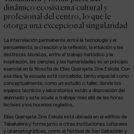
ACTUALIDAD
dinámico ecosistema cultural y
profesional del centro, lo que le
Admisión
otorga una excepcional singularidad
Intranet
EUS
ESP
ENG
La interrelación permanente entre la tecnología y el
pensamiento, la creación y la reflexión, la intuición y las
destrezas técnicas, entre el trabajo metódico y la
inspiración, las ciencias y las humanidades es un principio
Facebook
Equis
Instagram
esencial en la filosofía de Elías Querejeta Zine Eskola. Con
esa idea, la escuela está concebida, tanto espacial como
© Elías Querejeta Zine Eskola 2026
Tabakalera · Andre zigarrogileak plaza, 1
conceptualmente, como un estudio o taller, donde los
20012 Donostia / San Sebastián
equipos técnicos y laboratorios están a disposición del
T. 0034 943 545 005
alumnado y este acude a trabajar más allá de las horas
E.
info@zine-eskola.eus
lectivas y los horarios reglados.
Elías Querejeta Zine Eskola está ubicada en el edificio de
Tabakalera y forma junto a otras instituciones culturales
y cinematográficas, como el Festival de San Sebastián y