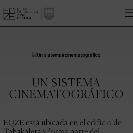
LA ESCUELA
CENTRO DE INVESTIGACIÓN
ESTUDIOS
UN SISTEMA
KINOFABRIKA
CINEMATOGRÁFICO
COMUNIDAD
LA CASA DEL CINE
EQZE está ubicada en el edificio de
Tabakalera y forma parte del