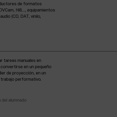
oductores de formatos
DVCam, Hi8…, equipamientos
udio (CD, DAT, vinilo,
zar tareas manuales en
e convertirse en un pequeño
lier de proyección, en un
 trabajo performativo.
n del alumnado