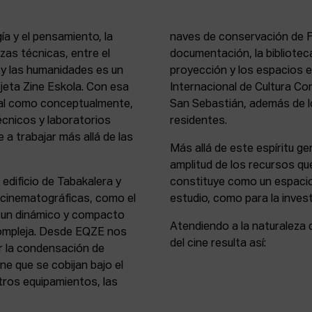
ía y el pensamiento, la
naves de conservación de Fi
rezas técnicas, entre el
documentación, la bibliotec
s y las humanidades es un
proyección y los espacios 
rejeta Zine Eskola. Con esa
Internacional de Cultura Co
cial como conceptualmente,
San Sebastián, además de lo
écnicos y laboratorios
residentes.
 a trabajar más allá de las
Más allá de este espíritu gen
amplitud de los recursos que
 edificio de Tabakalera y
constituye como un espacio
y cinematográficas, como el
estudio, como para la invest
, un dinámico y compacto
Atendiendo a la naturaleza 
compleja. Desde EQZE nos
del cine resulta así:
or la condensación de
ne que se cobijan bajo el
tros equipamientos, las