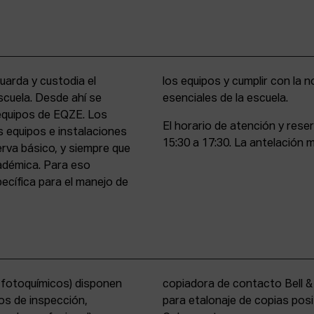
uarda y custodia el
stencia y compromiso
scuela. Desde ahí se
esenciales de la escuela.
 equipos de EQZE. Los
El horario de atención y rese
s equipos e instalaciones
15:30 a 17:30. La antelación m
erva básico, y siempre que
cadémica. Para eso
cífica para el manejo de
s fotoquímicos) disponen
y un analizador de color
os de inspección,
tems International