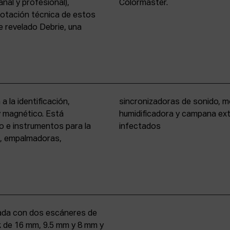
nal y profesional),
Colormaster.
 dotación técnica de estos
 revelado Debrie, una
a la identificación,
eño formato, cámara
 y magnético. Está
rio para materiales
o e instrumentos para la
infectados
s, empalmadoras,
uipada con dos escáneres de
iek de 16 mm, 9.5 mm y 8 mm y