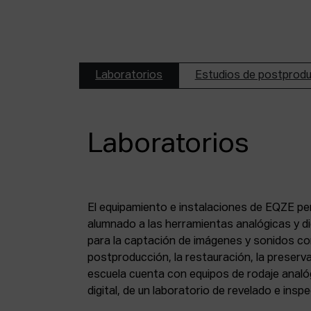
Laboratorios
Estudios de postprod
Laboratorios
El equipamiento e instalaciones de EQZE pe
fotoquímico, de un estudio de postproducció
alumnado a las herramientas analógicas y dig
digital, de puestos de digitalización de 8 mm
para la captación de imágenes y sonidos co
puesto de digitalización de magnético y de un
postproducción, la restauración, la preserva
escuela cuenta con equipos de rodaje analó
digital, de un laboratorio de revelado e insp