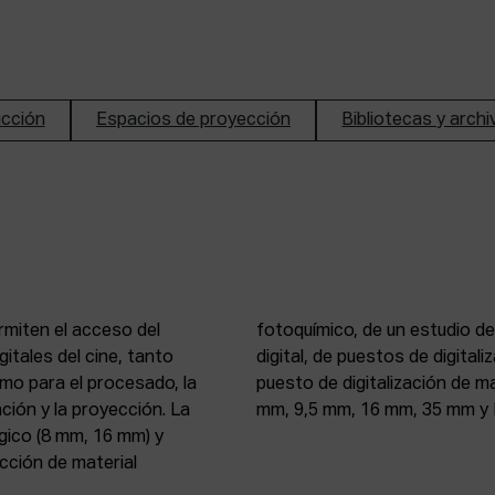
ucción
Espacios de proyección
Bibliotecas y arch
rmiten el acceso del
n de imagen y sonido
itales del cine, tanto
, 16 mm y 35 mm, de un
mo para el procesado, la
 atelier de proyección (8
ción y la proyección. La
mm, 9,5 mm, 16 mm, 35 mm y 
gico (8 mm, 16 mm) y
ección de material