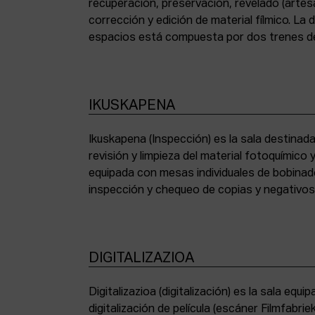
recuperación, preservación, revelado (artesa
corrección y edición de material fílmico. La
espacios está compuesta por dos trenes de
IKUSKAPENA
Ikuskapena (Inspección) es la sala destinada 
sincronizadoras de sonido, moviolas de pequ
revisión y limpieza del material fotoquímico
humidificadora y campana extractora de laborato
equipada con mesas individuales de bobinad
inspección y chequeo de copias y negativo
DIGITALIZAZIOA
Digitalizazioa (digitalización) es la sala eq
digitalización de película (escáner Filmfabr