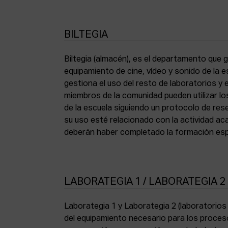
BILTEGIA
Biltegia (almacén), es el departamento que g
los equipos y cumplir con la normativa de asi
equipamiento de cine, vídeo y sonido de la e
gestiona el uso del resto de laboratorios y
miembros de la comunidad pueden utilizar lo
de la escuela siguiendo un protocolo de res
su uso esté relacionado con la actividad a
deberán haber completado la formación espe
LABORATEGIA 1 / LABORATEGIA 2
Laborategia 1 y Laborategia 2 (laboratorio
copiadora de contacto Bell & Howell (16 mm) 
del equipamiento necesario para los proces
para etalonaje de copias positivas Filmlab Sys