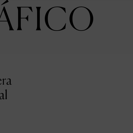
ÁFICO
era
al