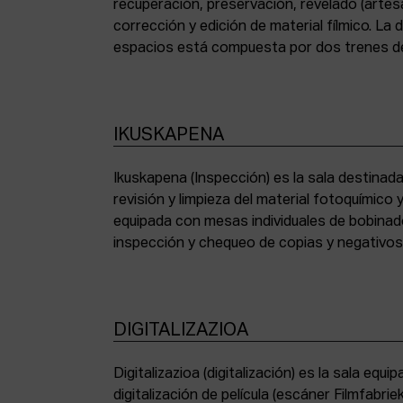
recuperación, preservación, revelado (artesa
corrección y edición de material fílmico. La
espacios está compuesta por dos trenes de
IKUSKAPENA
Ikuskapena (Inspección) es la sala destinada 
sincronizadoras de sonido, moviolas de pequ
revisión y limpieza del material fotoquímico
humidificadora y campana extractora de laborato
equipada con mesas individuales de bobinad
inspección y chequeo de copias y negativo
DIGITALIZAZIOA
Digitalizazioa (digitalización) es la sala eq
digitalización de película (escáner Filmfabr