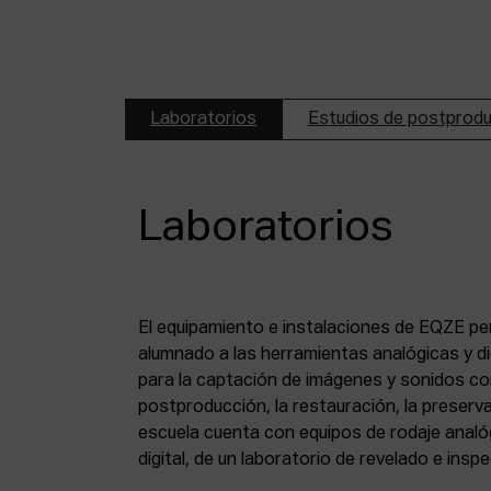
Laboratorios
Estudios de postprod
Laboratorios
El equipamiento e instalaciones de EQZE pe
fotoquímico, de un estudio de postproducció
alumnado a las herramientas analógicas y dig
digital, de puestos de digitalización de 8 mm
para la captación de imágenes y sonidos co
puesto de digitalización de magnético y de un
postproducción, la restauración, la preserva
escuela cuenta con equipos de rodaje analó
digital, de un laboratorio de revelado e insp