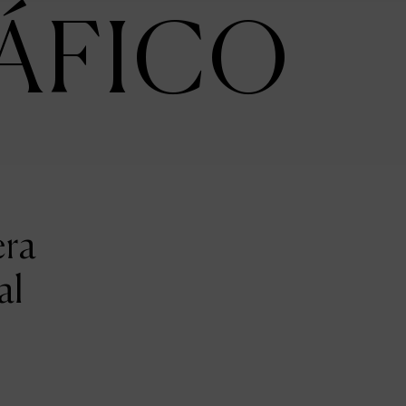
ÁFICO
era
al