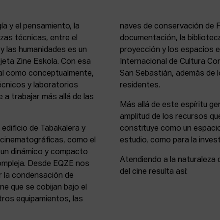
ía y el pensamiento, la
naves de conservación de Fi
rezas técnicas, entre el
documentación, la bibliotec
s y las humanidades es un
proyección y los espacios 
rejeta Zine Eskola. Con esa
Internacional de Cultura Co
cial como conceptualmente,
San Sebastián, además de lo
écnicos y laboratorios
residentes.
 a trabajar más allá de las
Más allá de este espíritu gen
amplitud de los recursos que
 edificio de Tabakalera y
constituye como un espacio
y cinematográficas, como el
estudio, como para la invest
, un dinámico y compacto
Atendiendo a la naturaleza 
compleja. Desde EQZE nos
del cine resulta así:
or la condensación de
ne que se cobijan bajo el
tros equipamientos, las