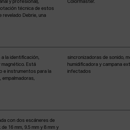
nal y profesional),
Colormaster.
 dotación técnica de estos
 revelado Debrie, una
a la identificación,
eño formato, cámara
 y magnético. Está
rio para materiales
o e instrumentos para la
infectados
s, empalmadoras,
uipada con dos escáneres de
iek de 16 mm, 9.5 mm y 8 mm y