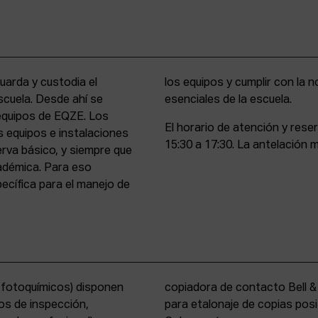
uarda y custodia el
stencia y compromiso
scuela. Desde ahí se
esenciales de la escuela.
 equipos de EQZE. Los
El horario de atención y rese
s equipos e instalaciones
15:30 a 17:30. La antelación m
erva básico, y siempre que
cadémica. Para eso
cífica para el manejo de
s fotoquímicos) disponen
y un analizador de color
os de inspección,
tems International