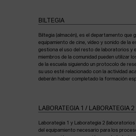
BILTEGIA
Biltegia (almacén), es el departamento que g
los equipos y cumplir con la normativa de asi
equipamiento de cine, vídeo y sonido de la e
gestiona el uso del resto de laboratorios y
miembros de la comunidad pueden utilizar lo
de la escuela siguiendo un protocolo de res
su uso esté relacionado con la actividad a
deberán haber completado la formación espe
LABORATEGIA 1 / LABORATEGIA 2
Laborategia 1 y Laborategia 2 (laboratorio
copiadora de contacto Bell & Howell (16 mm) 
del equipamiento necesario para los proces
para etalonaje de copias positivas Filmlab Sys