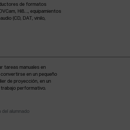
oductores de formatos
DVCam, Hi8…, equipamientos
udio (CD, DAT, vinilo,
zar tareas manuales en
e convertirse en un pequeño
lier de proyección, en un
 trabajo performativo.
n del alumnado