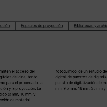
ucción
Espacios de proyección
Bibliotecas y arch
rmiten el acceso del
n de imagen y sonido
itales del cine, tanto
, 16 mm y 35 mm, de un
mo para el procesado, la
 atelier de proyección (8
ción y la proyección. La
mm, 9,5 mm, 16 mm, 35 mm y 
gico (8 mm, 16 mm) y
ección de material