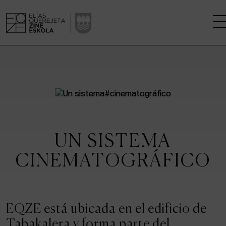
LA ESCUELA
CENTRO DE INVESTIGACIÓN
ESTUDIOS
UN SISTEMA
KINOFABRIKA
CINEMATOGRÁFICO
COMUNIDAD
LA CASA DEL CINE
EQZE está ubicada en el edificio de
Tabakalera y forma parte del