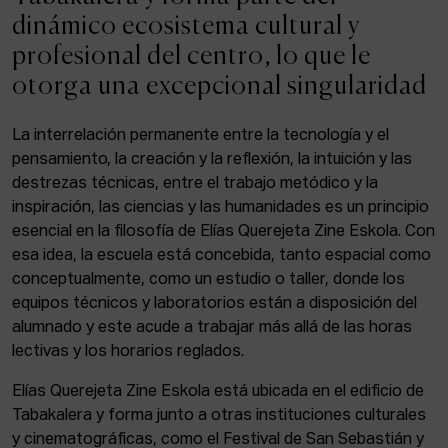
ACTUALIDAD
dinámico ecosistema cultural y
profesional del centro, lo que le
Admisión
otorga una excepcional singularidad
Intranet
EUS
ESP
ENG
La interrelación permanente entre la tecnología y el
pensamiento, la creación y la reflexión, la intuición y las
destrezas técnicas, entre el trabajo metódico y la
inspiración, las ciencias y las humanidades es un principio
Facebook
Equis
Instagram
esencial en la filosofía de Elías Querejeta Zine Eskola. Con
esa idea, la escuela está concebida, tanto espacial como
© Elías Querejeta Zine Eskola 2026
Tabakalera · Andre zigarrogileak plaza, 1
conceptualmente, como un estudio o taller, donde los
20012 Donostia / San Sebastián
equipos técnicos y laboratorios están a disposición del
T. 0034 943 545 005
alumnado y este acude a trabajar más allá de las horas
E.
info@zine-eskola.eus
lectivas y los horarios reglados.
Elías Querejeta Zine Eskola está ubicada en el edificio de
Tabakalera y forma junto a otras instituciones culturales
y cinematográficas, como el Festival de San Sebastián y