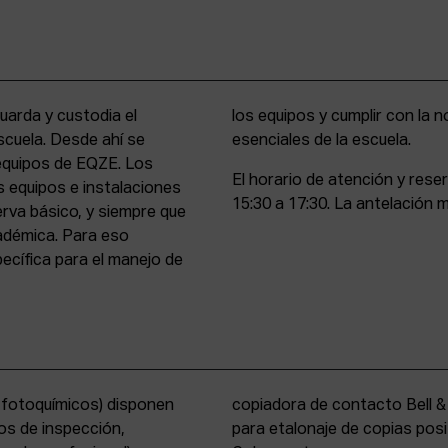
uarda y custodia el
stencia y compromiso
scuela. Desde ahí se
esenciales de la escuela.
 equipos de EQZE. Los
El horario de atención y rese
s equipos e instalaciones
15:30 a 17:30. La antelación m
erva básico, y siempre que
cadémica. Para eso
cífica para el manejo de
s fotoquímicos) disponen
y un analizador de color
os de inspección,
tems International