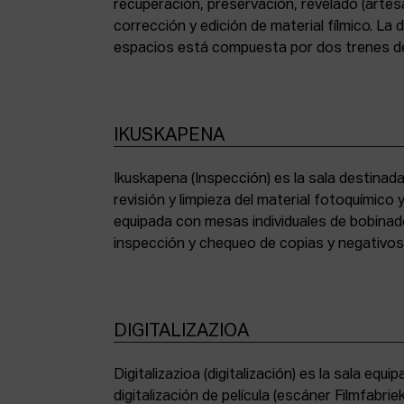
recuperación, preservación, revelado (artesa
corrección y edición de material fílmico. La
espacios está compuesta por dos trenes de
IKUSKAPENA
Ikuskapena (Inspección) es la sala destinada 
sincronizadoras de sonido, moviolas de pequ
revisión y limpieza del material fotoquímico
humidificadora y campana extractora de laborato
equipada con mesas individuales de bobinad
inspección y chequeo de copias y negativo
DIGITALIZAZIOA
Digitalizazioa (digitalización) es la sala eq
digitalización de película (escáner Filmfabr