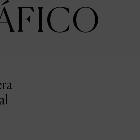
ÁFICO
era
al