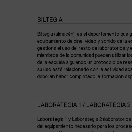
BILTEGIA
Biltegia (almacén), es el departamento que g
los equipos y cumplir con la normativa de asi
equipamiento de cine, vídeo y sonido de la e
gestiona el uso del resto de laboratorios y
miembros de la comunidad pueden utilizar lo
de la escuela siguiendo un protocolo de res
su uso esté relacionado con la actividad a
deberán haber completado la formación espe
LABORATEGIA 1 / LABORATEGIA 2
Laborategia 1 y Laborategia 2 (laboratorio
copiadora de contacto Bell & Howell (16 mm) 
del equipamiento necesario para los proces
para etalonaje de copias positivas Filmlab Sys