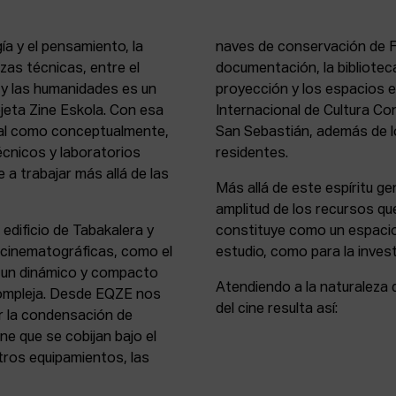
ía y el pensamiento, la
naves de conservación de Fi
rezas técnicas, entre el
documentación, la bibliotec
s y las humanidades es un
proyección y los espacios 
rejeta Zine Eskola. Con esa
Internacional de Cultura Co
cial como conceptualmente,
San Sebastián, además de lo
écnicos y laboratorios
residentes.
 a trabajar más allá de las
Más allá de este espíritu gen
amplitud de los recursos que
 edificio de Tabakalera y
constituye como un espacio
y cinematográficas, como el
estudio, como para la invest
, un dinámico y compacto
Atendiendo a la naturaleza 
compleja. Desde EQZE nos
del cine resulta así:
or la condensación de
ne que se cobijan bajo el
tros equipamientos, las