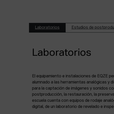
Laboratorios
Estudios de postprod
Laboratorios
El equipamiento e instalaciones de EQZE pe
fotoquímico, de un estudio de postproducció
alumnado a las herramientas analógicas y dig
digital, de puestos de digitalización de 8 mm
para la captación de imágenes y sonidos co
puesto de digitalización de magnético y de un
postproducción, la restauración, la preserva
escuela cuenta con equipos de rodaje analó
digital, de un laboratorio de revelado e insp