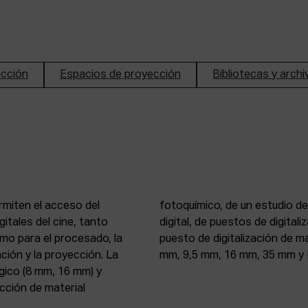
ucción
Espacios de proyección
Bibliotecas y arch
rmiten el acceso del
n de imagen y sonido
itales del cine, tanto
, 16 mm y 35 mm, de un
mo para el procesado, la
 atelier de proyección (8
ción y la proyección. La
mm, 9,5 mm, 16 mm, 35 mm y 
gico (8 mm, 16 mm) y
ección de material