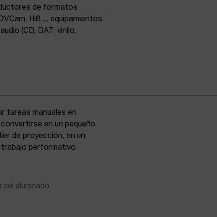
oductores de formatos
DVCam, Hi8…, equipamientos
udio (CD, DAT, vinilo,
zar tareas manuales en
e convertirse en un pequeño
lier de proyección, en un
 trabajo performativo.
n del alumnado