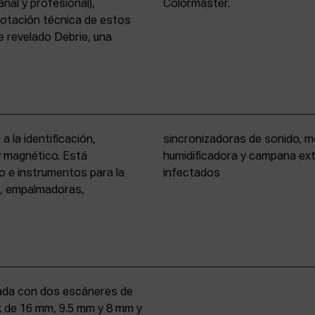
nal y profesional),
Colormaster.
 dotación técnica de estos
 revelado Debrie, una
a la identificación,
eño formato, cámara
 y magnético. Está
rio para materiales
o e instrumentos para la
infectados
s, empalmadoras,
uipada con dos escáneres de
iek de 16 mm, 9.5 mm y 8 mm y