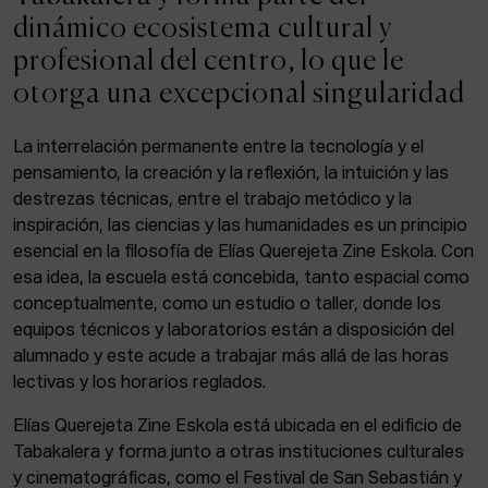
ACTUALIDAD
dinámico ecosistema cultural y
profesional del centro, lo que le
Admisión
otorga una excepcional singularidad
Intranet
EUS
ESP
ENG
La interrelación permanente entre la tecnología y el
pensamiento, la creación y la reflexión, la intuición y las
destrezas técnicas, entre el trabajo metódico y la
inspiración, las ciencias y las humanidades es un principio
Facebook
Equis
Instagram
esencial en la filosofía de Elías Querejeta Zine Eskola. Con
esa idea, la escuela está concebida, tanto espacial como
© Elías Querejeta Zine Eskola 2026
Tabakalera · Andre zigarrogileak plaza, 1
conceptualmente, como un estudio o taller, donde los
20012 Donostia / San Sebastián
equipos técnicos y laboratorios están a disposición del
T. 0034 943 545 005
alumnado y este acude a trabajar más allá de las horas
E.
info@zine-eskola.eus
lectivas y los horarios reglados.
Elías Querejeta Zine Eskola está ubicada en el edificio de
Tabakalera y forma junto a otras instituciones culturales
y cinematográficas, como el Festival de San Sebastián y