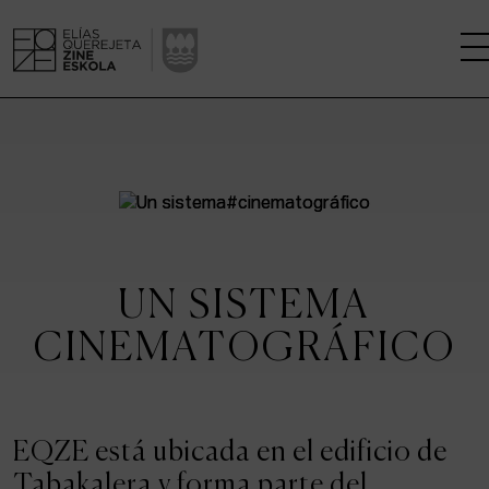
LA ESCUELA
CENTRO DE INVESTIGACIÓN
ESTUDIOS
UN SISTEMA
KINOFABRIKA
CINEMATOGRÁFICO
COMUNIDAD
LA CASA DEL CINE
EQZE está ubicada en el edificio de
Tabakalera y forma parte del