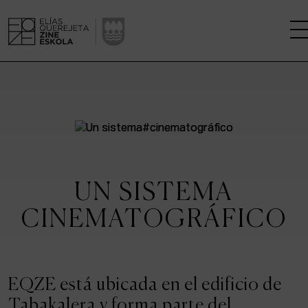
LA ESCUELA
CENTRO DE INVESTIGACIÓN
ESTUDIOS
UN SISTEMA
KINOFABRIKA
CINEMATOGRÁFICO
COMUNIDAD
LA CASA DEL CINE
EQZE está ubicada en el edificio de
Tabakalera y forma parte del