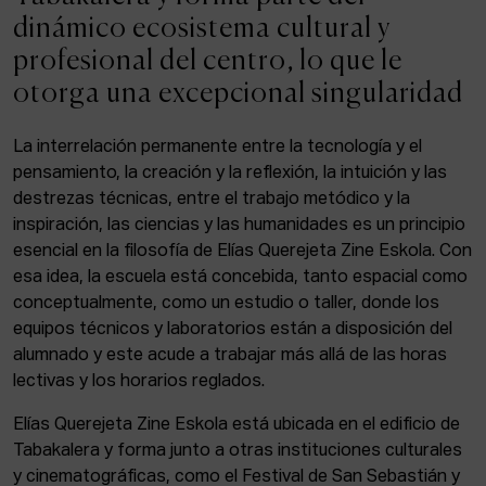
ACTUALIDAD
dinámico ecosistema cultural y
profesional del centro, lo que le
Admisión
otorga una excepcional singularidad
Intranet
EUS
ESP
ENG
La interrelación permanente entre la tecnología y el
pensamiento, la creación y la reflexión, la intuición y las
destrezas técnicas, entre el trabajo metódico y la
inspiración, las ciencias y las humanidades es un principio
Facebook
Equis
Instagram
esencial en la filosofía de Elías Querejeta Zine Eskola. Con
esa idea, la escuela está concebida, tanto espacial como
© Elías Querejeta Zine Eskola 2026
Tabakalera · Andre zigarrogileak plaza, 1
conceptualmente, como un estudio o taller, donde los
20012 Donostia / San Sebastián
equipos técnicos y laboratorios están a disposición del
T. 0034 943 545 005
alumnado y este acude a trabajar más allá de las horas
E.
info@zine-eskola.eus
lectivas y los horarios reglados.
Elías Querejeta Zine Eskola está ubicada en el edificio de
Tabakalera y forma junto a otras instituciones culturales
y cinematográficas, como el Festival de San Sebastián y