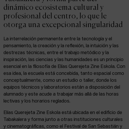
ACTUALIDAD
dinámico ecosistema cultural y
profesional del centro, lo que le
Admisión
otorga una excepcional singularidad
Intranet
EUS
ESP
ENG
La interrelación permanente entre la tecnología y el
pensamiento, la creación y la reflexión, la intuición y las
destrezas técnicas, entre el trabajo metódico y la
inspiración, las ciencias y las humanidades es un principio
Facebook
Equis
Instagram
esencial en la filosofía de Elías Querejeta Zine Eskola. Con
esa idea, la escuela está concebida, tanto espacial como
© Elías Querejeta Zine Eskola 2026
Tabakalera · Andre zigarrogileak plaza, 1
conceptualmente, como un estudio o taller, donde los
20012 Donostia / San Sebastián
equipos técnicos y laboratorios están a disposición del
T. 0034 943 545 005
alumnado y este acude a trabajar más allá de las horas
E.
info@zine-eskola.eus
lectivas y los horarios reglados.
Elías Querejeta Zine Eskola está ubicada en el edificio de
Tabakalera y forma junto a otras instituciones culturales
y cinematográficas, como el Festival de San Sebastián y