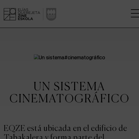
LA ESCUELA
CENTRO DE INVESTIGACIÓN
ESTUDIOS
UN SISTEMA
KINOFABRIKA
CINEMATOGRÁFICO
COMUNIDAD
LA CASA DEL CINE
EQZE está ubicada en el edificio de
Tabakalera y forma parte del