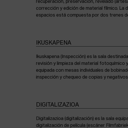
recuperación, preservación, revelado (artesa
corrección y edición de material fílmico. La
espacios está compuesta por dos trenes de
IKUSKAPENA
Ikuskapena (Inspección) es la sala destinada 
sincronizadoras de sonido, moviolas de pequ
revisión y limpieza del material fotoquímico
humidificadora y campana extractora de laborato
equipada con mesas individuales de bobinad
inspección y chequeo de copias y negativo
DIGITALIZAZIOA
Digitalizazioa (digitalización) es la sala eq
digitalización de película (escáner Filmfabr