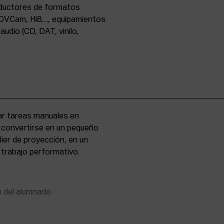
oductores de formatos
DVCam, Hi8…, equipamientos
udio (CD, DAT, vinilo,
zar tareas manuales en
e convertirse en un pequeño
lier de proyección, en un
 trabajo performativo.
n del alumnado