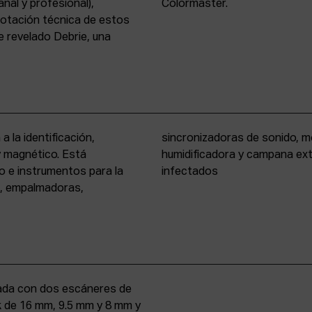
nal y profesional),
Colormaster.
 dotación técnica de estos
 revelado Debrie, una
a la identificación,
eño formato, cámara
 y magnético. Está
rio para materiales
o e instrumentos para la
infectados
s, empalmadoras,
uipada con dos escáneres de
iek de 16 mm, 9.5 mm y 8 mm y