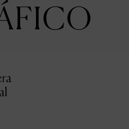
ÁFICO
era
al