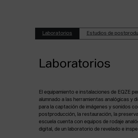
Laboratorios
Estudios de postprod
Laboratorios
El equipamiento e instalaciones de EQZE pe
fotoquímico, de un estudio de postproducció
alumnado a las herramientas analógicas y dig
digital, de puestos de digitalización de 8 mm
para la captación de imágenes y sonidos co
puesto de digitalización de magnético y de un
postproducción, la restauración, la preserva
escuela cuenta con equipos de rodaje analó
digital, de un laboratorio de revelado e insp