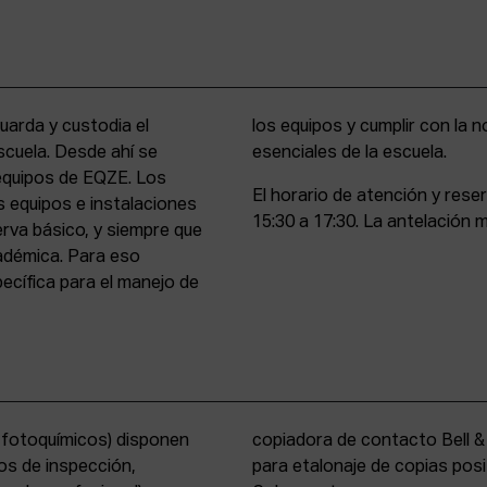
uarda y custodia el
stencia y compromiso
scuela. Desde ahí se
esenciales de la escuela.
 equipos de EQZE. Los
El horario de atención y rese
s equipos e instalaciones
15:30 a 17:30. La antelación m
erva básico, y siempre que
cadémica. Para eso
cífica para el manejo de
s fotoquímicos) disponen
y un analizador de color
os de inspección,
tems International