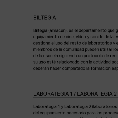
BILTEGIA
Biltegia (almacén), es el departamento que g
los equipos y cumplir con la normativa de asi
equipamiento de cine, vídeo y sonido de la e
gestiona el uso del resto de laboratorios y
miembros de la comunidad pueden utilizar lo
de la escuela siguiendo un protocolo de res
su uso esté relacionado con la actividad a
deberán haber completado la formación espe
LABORATEGIA 1 / LABORATEGIA 2
Laborategia 1 y Laborategia 2 (laboratorio
copiadora de contacto Bell & Howell (16 mm) 
del equipamiento necesario para los proces
para etalonaje de copias positivas Filmlab Sys