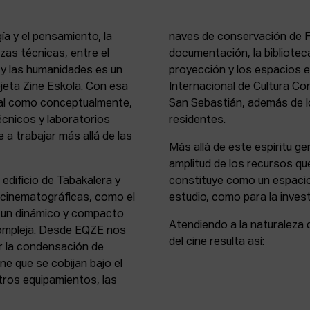
ía y el pensamiento, la
naves de conservación de Fi
rezas técnicas, entre el
documentación, la bibliotec
s y las humanidades es un
proyección y los espacios 
rejeta Zine Eskola. Con esa
Internacional de Cultura Co
cial como conceptualmente,
San Sebastián, además de lo
écnicos y laboratorios
residentes.
 a trabajar más allá de las
Más allá de este espíritu gen
amplitud de los recursos que
 edificio de Tabakalera y
constituye como un espacio
y cinematográficas, como el
estudio, como para la invest
, un dinámico y compacto
Atendiendo a la naturaleza 
compleja. Desde EQZE nos
del cine resulta así:
or la condensación de
ne que se cobijan bajo el
tros equipamientos, las