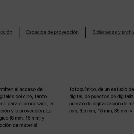
ucción
Espacios de proyección
Bibliotecas y arch
rmiten el acceso del
n de imagen y sonido
itales del cine, tanto
, 16 mm y 35 mm, de un
mo para el procesado, la
 atelier de proyección (8
ción y la proyección. La
mm, 9,5 mm, 16 mm, 35 mm y 
gico (8 mm, 16 mm) y
ección de material