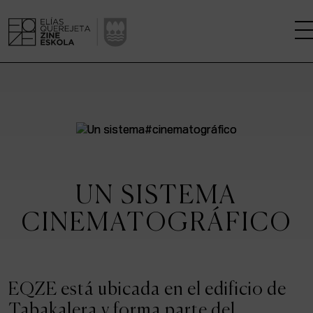
LA ESCUELA
CENTRO DE INVESTIGACIÓN
ESTUDIOS
UN SISTEMA
KINOFABRIKA
CINEMATOGRÁFICO
COMUNIDAD
LA CASA DEL CINE
EQZE está ubicada en el edificio de
Tabakalera y forma parte del