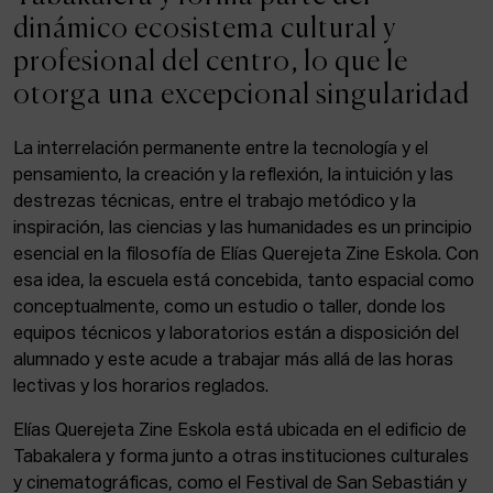
ACTUALIDAD
dinámico ecosistema cultural y
profesional del centro, lo que le
Admisión
otorga una excepcional singularidad
Intranet
EUS
ESP
ENG
La interrelación permanente entre la tecnología y el
pensamiento, la creación y la reflexión, la intuición y las
destrezas técnicas, entre el trabajo metódico y la
inspiración, las ciencias y las humanidades es un principio
Facebook
Equis
Instagram
esencial en la filosofía de Elías Querejeta Zine Eskola. Con
esa idea, la escuela está concebida, tanto espacial como
© Elías Querejeta Zine Eskola 2026
Tabakalera · Andre zigarrogileak plaza, 1
conceptualmente, como un estudio o taller, donde los
20012 Donostia / San Sebastián
equipos técnicos y laboratorios están a disposición del
T. 0034 943 545 005
alumnado y este acude a trabajar más allá de las horas
E.
info@zine-eskola.eus
lectivas y los horarios reglados.
Elías Querejeta Zine Eskola está ubicada en el edificio de
Tabakalera y forma junto a otras instituciones culturales
y cinematográficas, como el Festival de San Sebastián y