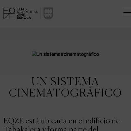
LA ESCUELA
CENTRO DE INVESTIGACIÓN
ESTUDIOS
UN SISTEMA
KINOFABRIKA
CINEMATOGRÁFICO
COMUNIDAD
LA CASA DEL CINE
EQZE está ubicada en el edificio de
Tabakalera y forma parte del