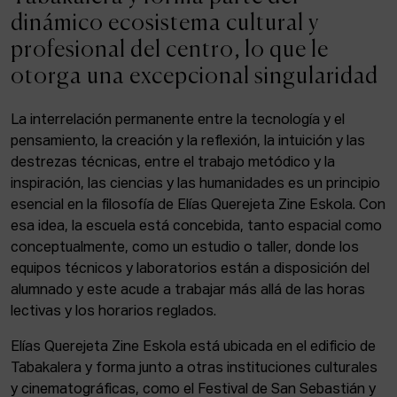
ACTUALIDAD
dinámico ecosistema cultural y
profesional del centro, lo que le
Admisión
otorga una excepcional singularidad
Intranet
EUS
ESP
ENG
La interrelación permanente entre la tecnología y el
pensamiento, la creación y la reflexión, la intuición y las
destrezas técnicas, entre el trabajo metódico y la
inspiración, las ciencias y las humanidades es un principio
Facebook
Equis
Instagram
esencial en la filosofía de Elías Querejeta Zine Eskola. Con
esa idea, la escuela está concebida, tanto espacial como
© Elías Querejeta Zine Eskola 2026
Tabakalera · Andre zigarrogileak plaza, 1
conceptualmente, como un estudio o taller, donde los
20012 Donostia / San Sebastián
equipos técnicos y laboratorios están a disposición del
T. 0034 943 545 005
alumnado y este acude a trabajar más allá de las horas
E.
info@zine-eskola.eus
lectivas y los horarios reglados.
Elías Querejeta Zine Eskola está ubicada en el edificio de
Tabakalera y forma junto a otras instituciones culturales
y cinematográficas, como el Festival de San Sebastián y