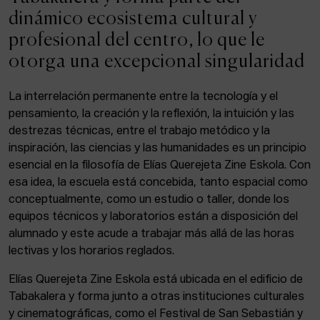
ACTUALIDAD
dinámico ecosistema cultural y
profesional del centro, lo que le
Admisión
otorga una excepcional singularidad
Intranet
EUS
ESP
ENG
La interrelación permanente entre la tecnología y el
pensamiento, la creación y la reflexión, la intuición y las
destrezas técnicas, entre el trabajo metódico y la
inspiración, las ciencias y las humanidades es un principio
Facebook
Equis
Instagram
esencial en la filosofía de Elías Querejeta Zine Eskola. Con
esa idea, la escuela está concebida, tanto espacial como
© Elías Querejeta Zine Eskola 2026
Tabakalera · Andre zigarrogileak plaza, 1
conceptualmente, como un estudio o taller, donde los
20012 Donostia / San Sebastián
equipos técnicos y laboratorios están a disposición del
T. 0034 943 545 005
alumnado y este acude a trabajar más allá de las horas
E.
info@zine-eskola.eus
lectivas y los horarios reglados.
Elías Querejeta Zine Eskola está ubicada en el edificio de
Tabakalera y forma junto a otras instituciones culturales
y cinematográficas, como el Festival de San Sebastián y