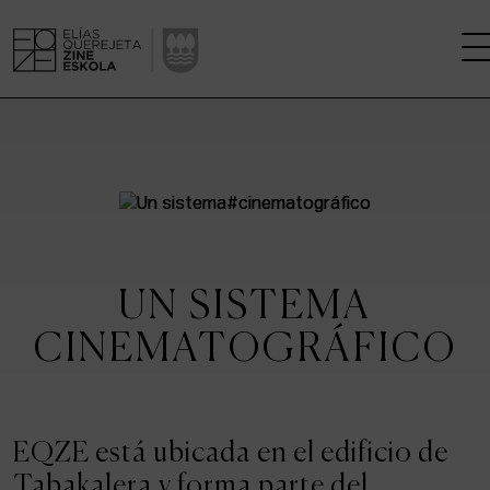
LA ESCUELA
CENTRO DE INVESTIGACIÓN
ESTUDIOS
UN SISTEMA
KINOFABRIKA
CINEMATOGRÁFICO
COMUNIDAD
LA CASA DEL CINE
EQZE está ubicada en el edificio de
Tabakalera y forma parte del