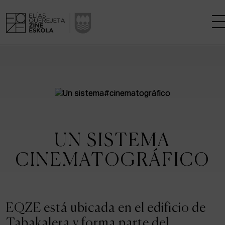
LA ESCUELA
CENTRO DE INVESTIGACIÓN
ESTUDIOS
UN SISTEMA
KINOFABRIKA
CINEMATOGRÁFICO
COMUNIDAD
LA CASA DEL CINE
EQZE está ubicada en el edificio de
Tabakalera y forma parte del