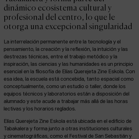
ACTUALIDAD
dinámico ecosistema cultural y
profesional del centro, lo que le
Admisión
otorga una excepcional singularidad
Intranet
EUS
ESP
ENG
La interrelación permanente entre la tecnología y el
pensamiento, la creación y la reflexión, la intuición y las
destrezas técnicas, entre el trabajo metódico y la
inspiración, las ciencias y las humanidades es un principio
Facebook
Equis
Instagram
esencial en la filosofía de Elías Querejeta Zine Eskola. Con
esa idea, la escuela está concebida, tanto espacial como
© Elías Querejeta Zine Eskola 2026
Tabakalera · Andre zigarrogileak plaza, 1
conceptualmente, como un estudio o taller, donde los
20012 Donostia / San Sebastián
equipos técnicos y laboratorios están a disposición del
T. 0034 943 545 005
alumnado y este acude a trabajar más allá de las horas
E.
info@zine-eskola.eus
lectivas y los horarios reglados.
Elías Querejeta Zine Eskola está ubicada en el edificio de
Tabakalera y forma junto a otras instituciones culturales
y cinematográficas, como el Festival de San Sebastián y