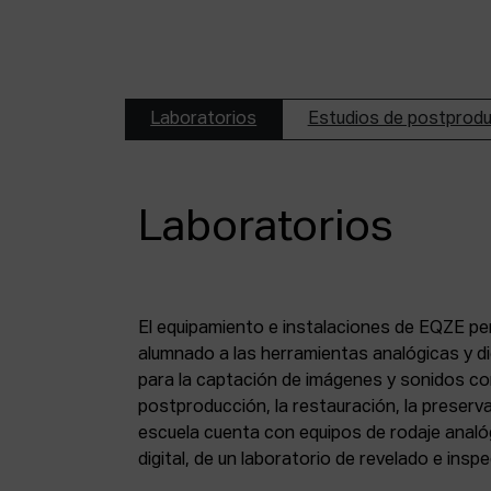
Laboratorios
Estudios de postprod
Laboratorios
El equipamiento e instalaciones de EQZE pe
fotoquímico, de un estudio de postproducció
alumnado a las herramientas analógicas y dig
digital, de puestos de digitalización de 8 mm
para la captación de imágenes y sonidos co
puesto de digitalización de magnético y de un
postproducción, la restauración, la preserva
escuela cuenta con equipos de rodaje analó
digital, de un laboratorio de revelado e insp