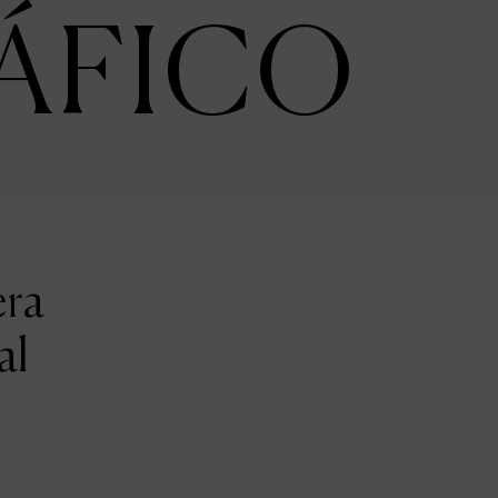
ÁFICO
era
al