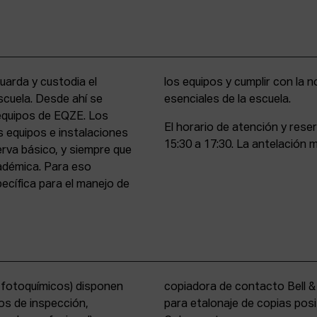
uarda y custodia el
stencia y compromiso
scuela. Desde ahí se
esenciales de la escuela.
 equipos de EQZE. Los
El horario de atención y rese
s equipos e instalaciones
15:30 a 17:30. La antelación m
erva básico, y siempre que
cadémica. Para eso
cífica para el manejo de
s fotoquímicos) disponen
y un analizador de color
os de inspección,
tems International