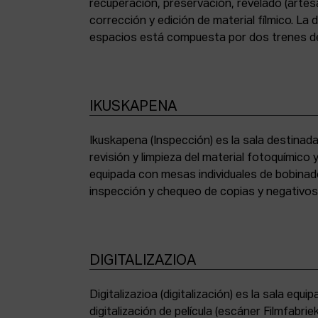
recuperación, preservación, revelado (artesa
corrección y edición de material fílmico. La
espacios está compuesta por dos trenes de
IKUSKAPENA
Ikuskapena (Inspección) es la sala destinada 
sincronizadoras de sonido, moviolas de pequ
revisión y limpieza del material fotoquímico
humidificadora y campana extractora de laborato
equipada con mesas individuales de bobinad
inspección y chequeo de copias y negativo
DIGITALIZAZIOA
Digitalizazioa (digitalización) es la sala eq
digitalización de película (escáner Filmfabr