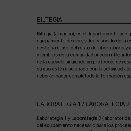
BILTEGIA
Biltegia (almacén), es el departamento que g
los equipos y cumplir con la normativa de asi
equipamiento de cine, vídeo y sonido de la e
gestiona el uso del resto de laboratorios y
miembros de la comunidad pueden utilizar lo
de la escuela siguiendo un protocolo de res
su uso esté relacionado con la actividad a
deberán haber completado la formación espe
LABORATEGIA 1 / LABORATEGIA 2
Laborategia 1 y Laborategia 2 (laboratorio
copiadora de contacto Bell & Howell (16 mm) 
del equipamiento necesario para los proces
para etalonaje de copias positivas Filmlab Sys