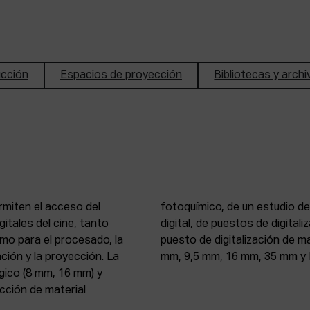
ucción
Espacios de proyección
Bibliotecas y arch
rmiten el acceso del
n de imagen y sonido
itales del cine, tanto
, 16 mm y 35 mm, de un
mo para el procesado, la
 atelier de proyección (8
ción y la proyección. La
mm, 9,5 mm, 16 mm, 35 mm y 
gico (8 mm, 16 mm) y
ección de material