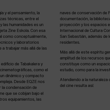
ía y el pensamiento, la
naves de conservación de Fi
rezas técnicas, entre el
documentación, la bibliotec
s y las humanidades es un
proyección y los espacios 
rejeta Zine Eskola. Con esa
Internacional de Cultura Co
cial como conceptualmente,
San Sebastián, además de lo
écnicos y laboratorios
residentes.
 a trabajar más allá de las
Más allá de este espíritu gen
amplitud de los recursos que
 edificio de Tabakalera y
constituye como un espacio
y cinematográficas, como el
estudio, como para la invest
, un dinámico y compacto
Atendiendo a la naturaleza 
compleja. Desde EQZE nos
del cine resulta así:
or la condensación de
ne que se cobijan bajo el
tros equipamientos, las