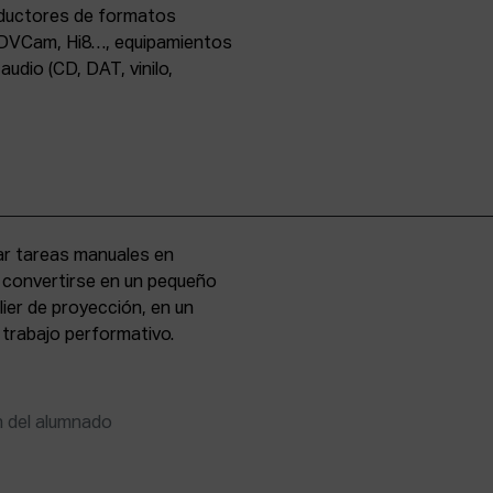
oductores de formatos
DVCam, Hi8…, equipamientos
udio (CD, DAT, vinilo,
zar tareas manuales en
e convertirse en un pequeño
lier de proyección, en un
 trabajo performativo.
n del alumnado