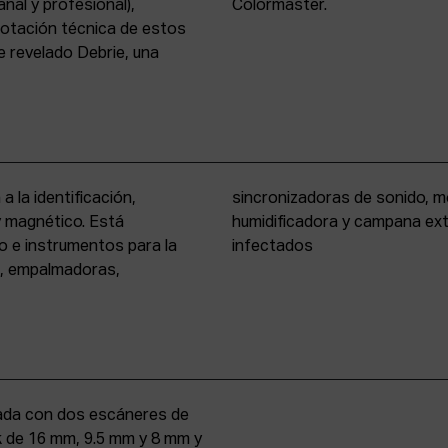
nal y profesional),
Colormaster.
 dotación técnica de estos
 revelado Debrie, una
a la identificación,
eño formato, cámara
 y magnético. Está
rio para materiales
o e instrumentos para la
infectados
s, empalmadoras,
uipada con dos escáneres de
iek de 16 mm, 9.5 mm y 8 mm y