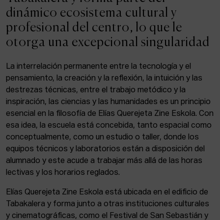
ACTUALIDAD
dinámico ecosistema cultural y
profesional del centro, lo que le
Admisión
otorga una excepcional singularidad
Intranet
EUS
ESP
ENG
La interrelación permanente entre la tecnología y el
pensamiento, la creación y la reflexión, la intuición y las
destrezas técnicas, entre el trabajo metódico y la
inspiración, las ciencias y las humanidades es un principio
Facebook
Equis
Instagram
esencial en la filosofía de Elías Querejeta Zine Eskola. Con
esa idea, la escuela está concebida, tanto espacial como
© Elías Querejeta Zine Eskola 2026
Tabakalera · Andre zigarrogileak plaza, 1
conceptualmente, como un estudio o taller, donde los
20012 Donostia / San Sebastián
equipos técnicos y laboratorios están a disposición del
T. 0034 943 545 005
alumnado y este acude a trabajar más allá de las horas
E.
info@zine-eskola.eus
lectivas y los horarios reglados.
Elías Querejeta Zine Eskola está ubicada en el edificio de
Tabakalera y forma junto a otras instituciones culturales
y cinematográficas, como el Festival de San Sebastián y