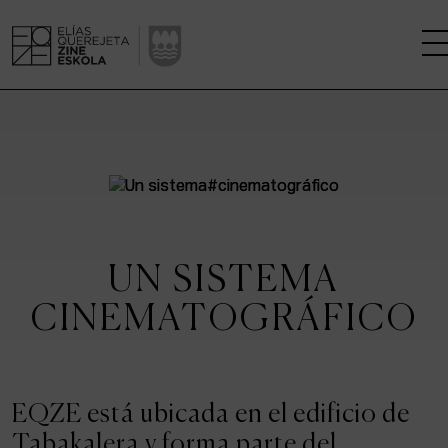
LA ESCUELA
CENTRO DE INVESTIGACIÓN
ESTUDIOS
UN SISTEMA
KINOFABRIKA
CINEMATOGRÁFICO
COMUNIDAD
LA CASA DEL CINE
EQZE está ubicada en el edificio de
Tabakalera y forma parte del