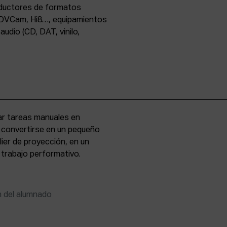
oductores de formatos
DVCam, Hi8…, equipamientos
udio (CD, DAT, vinilo,
zar tareas manuales en
e convertirse en un pequeño
lier de proyección, en un
 trabajo performativo.
n del alumnado