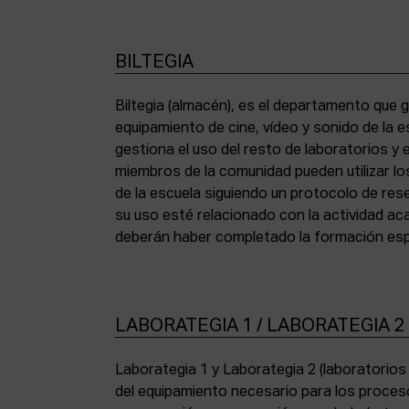
BILTEGIA
Biltegia (almacén), es el departamento que g
los equipos y cumplir con la normativa de asi
equipamiento de cine, vídeo y sonido de la e
gestiona el uso del resto de laboratorios y
miembros de la comunidad pueden utilizar lo
de la escuela siguiendo un protocolo de res
su uso esté relacionado con la actividad a
deberán haber completado la formación espe
LABORATEGIA 1 / LABORATEGIA 2
Laborategia 1 y Laborategia 2 (laboratorio
copiadora de contacto Bell & Howell (16 mm) 
del equipamiento necesario para los proces
para etalonaje de copias positivas Filmlab Sys