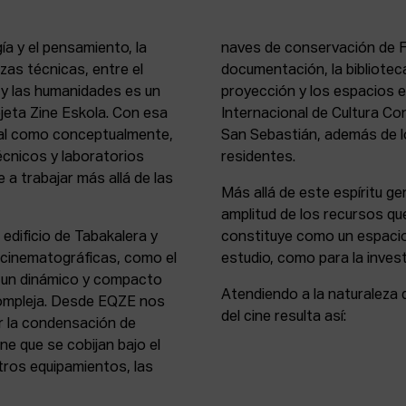
ía y el pensamiento, la
naves de conservación de Fi
rezas técnicas, entre el
documentación, la bibliotec
s y las humanidades es un
proyección y los espacios 
rejeta Zine Eskola. Con esa
Internacional de Cultura Co
cial como conceptualmente,
San Sebastián, además de lo
écnicos y laboratorios
residentes.
 a trabajar más allá de las
Más allá de este espíritu gen
amplitud de los recursos que
 edificio de Tabakalera y
constituye como un espacio
y cinematográficas, como el
estudio, como para la invest
, un dinámico y compacto
Atendiendo a la naturaleza 
compleja. Desde EQZE nos
del cine resulta así:
or la condensación de
ne que se cobijan bajo el
tros equipamientos, las