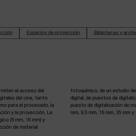
ucción
Espacios de proyección
Bibliotecas y arch
rmiten el acceso del
n de imagen y sonido
itales del cine, tanto
, 16 mm y 35 mm, de un
mo para el procesado, la
 atelier de proyección (8
ción y la proyección. La
mm, 9,5 mm, 16 mm, 35 mm y 
gico (8 mm, 16 mm) y
ección de material