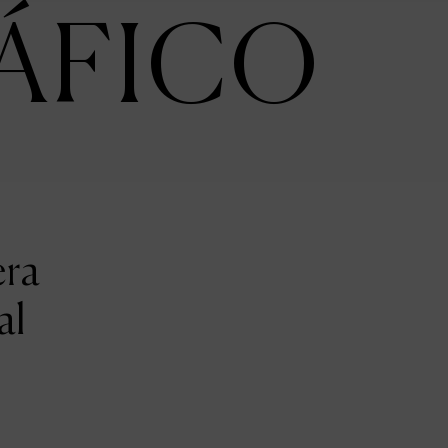
ÁFICO
era
al