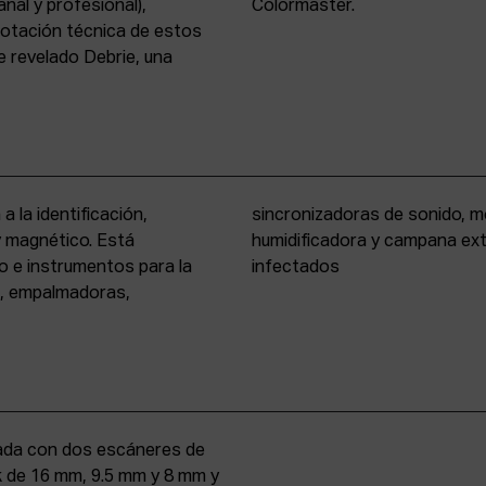
nal y profesional),
Colormaster.
 dotación técnica de estos
 revelado Debrie, una
a la identificación,
eño formato, cámara
 y magnético. Está
rio para materiales
o e instrumentos para la
infectados
s, empalmadoras,
uipada con dos escáneres de
iek de 16 mm, 9.5 mm y 8 mm y