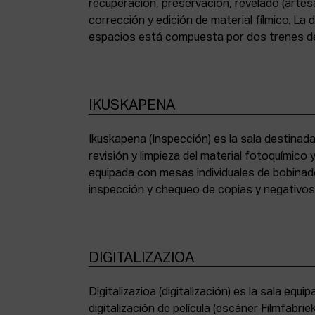
recuperación, preservación, revelado (artesa
corrección y edición de material fílmico. La
espacios está compuesta por dos trenes de
IKUSKAPENA
Ikuskapena (Inspección) es la sala destinada 
sincronizadoras de sonido, moviolas de pequ
revisión y limpieza del material fotoquímico
humidificadora y campana extractora de laborato
equipada con mesas individuales de bobinad
inspección y chequeo de copias y negativo
DIGITALIZAZIOA
Digitalizazioa (digitalización) es la sala eq
digitalización de película (escáner Filmfabr