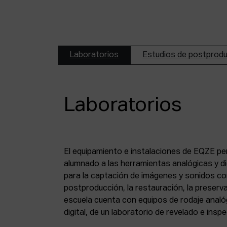
Laboratorios
Estudios de postprod
Laboratorios
El equipamiento e instalaciones de EQZE pe
fotoquímico, de un estudio de postproducció
alumnado a las herramientas analógicas y dig
digital, de puestos de digitalización de 8 mm
para la captación de imágenes y sonidos co
puesto de digitalización de magnético y de un
postproducción, la restauración, la preserva
escuela cuenta con equipos de rodaje analó
digital, de un laboratorio de revelado e insp