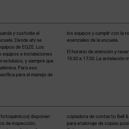
uarda y custodia el
stencia y compromiso
scuela. Desde ahí se
esenciales de la escuela.
 equipos de EQZE. Los
El horario de atención y rese
s equipos e instalaciones
15:30 a 17:30. La antelación m
erva básico, y siempre que
cadémica. Para eso
cífica para el manejo de
s fotoquímicos) disponen
y un analizador de color
os de inspección,
tems International