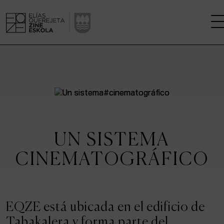
LA ESCUELA
CENTRO DE INVESTIGACIÓN
ESTUDIOS
UN SISTEMA
KINOFABRIKA
CINEMATOGRÁFICO
COMUNIDAD
LA CASA DEL CINE
EQZE está ubicada en el edificio de
Tabakalera y forma parte del