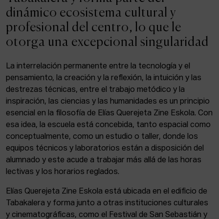
ACTUALIDAD
dinámico ecosistema cultural y
profesional del centro, lo que le
Admisión
otorga una excepcional singularidad
Intranet
EUS
ESP
ENG
La interrelación permanente entre la tecnología y el
pensamiento, la creación y la reflexión, la intuición y las
destrezas técnicas, entre el trabajo metódico y la
inspiración, las ciencias y las humanidades es un principio
Facebook
Equis
Instagram
esencial en la filosofía de Elías Querejeta Zine Eskola. Con
esa idea, la escuela está concebida, tanto espacial como
© Elías Querejeta Zine Eskola 2026
Tabakalera · Andre zigarrogileak plaza, 1
conceptualmente, como un estudio o taller, donde los
20012 Donostia / San Sebastián
equipos técnicos y laboratorios están a disposición del
T. 0034 943 545 005
alumnado y este acude a trabajar más allá de las horas
E.
info@zine-eskola.eus
lectivas y los horarios reglados.
Elías Querejeta Zine Eskola está ubicada en el edificio de
Tabakalera y forma junto a otras instituciones culturales
y cinematográficas, como el Festival de San Sebastián y