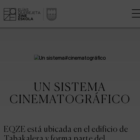
LA ESCUELA
CENTRO DE INVESTIGACIÓN
ESTUDIOS
UN SISTEMA
KINOFABRIKA
CINEMATOGRÁFICO
COMUNIDAD
LA CASA DEL CINE
EQZE está ubicada en el edificio de
Tabakalera y forma parte del