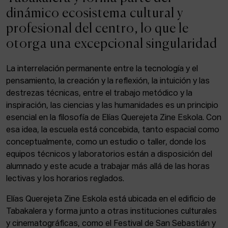
ACTUALIDAD
dinámico ecosistema cultural y
profesional del centro, lo que le
Admisión
otorga una excepcional singularidad
Intranet
EUS
ESP
ENG
La interrelación permanente entre la tecnología y el
pensamiento, la creación y la reflexión, la intuición y las
destrezas técnicas, entre el trabajo metódico y la
inspiración, las ciencias y las humanidades es un principio
Facebook
Equis
Instagram
esencial en la filosofía de Elías Querejeta Zine Eskola. Con
esa idea, la escuela está concebida, tanto espacial como
© Elías Querejeta Zine Eskola 2026
Tabakalera · Andre zigarrogileak plaza, 1
conceptualmente, como un estudio o taller, donde los
20012 Donostia / San Sebastián
equipos técnicos y laboratorios están a disposición del
T. 0034 943 545 005
alumnado y este acude a trabajar más allá de las horas
E.
info@zine-eskola.eus
lectivas y los horarios reglados.
Elías Querejeta Zine Eskola está ubicada en el edificio de
Tabakalera y forma junto a otras instituciones culturales
y cinematográficas, como el Festival de San Sebastián y