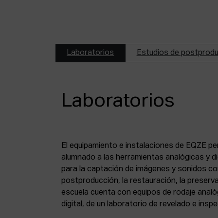
Laboratorios
Estudios de postprod
Laboratorios
El equipamiento e instalaciones de EQZE pe
fotoquímico, de un estudio de postproducció
alumnado a las herramientas analógicas y dig
digital, de puestos de digitalización de 8 mm
para la captación de imágenes y sonidos co
puesto de digitalización de magnético y de un
postproducción, la restauración, la preserva
escuela cuenta con equipos de rodaje analó
digital, de un laboratorio de revelado e insp