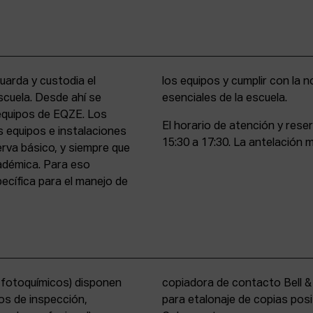
uarda y custodia el
stencia y compromiso
scuela. Desde ahí se
esenciales de la escuela.
 equipos de EQZE. Los
El horario de atención y rese
s equipos e instalaciones
15:30 a 17:30. La antelación m
erva básico, y siempre que
cadémica. Para eso
cífica para el manejo de
s fotoquímicos) disponen
y un analizador de color
os de inspección,
tems International