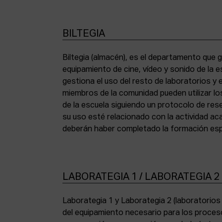
BILTEGIA
Biltegia (almacén), es el departamento que g
los equipos y cumplir con la normativa de asi
equipamiento de cine, vídeo y sonido de la e
gestiona el uso del resto de laboratorios y
miembros de la comunidad pueden utilizar lo
de la escuela siguiendo un protocolo de res
su uso esté relacionado con la actividad a
deberán haber completado la formación espe
LABORATEGIA 1 / LABORATEGIA 2
Laborategia 1 y Laborategia 2 (laboratorio
copiadora de contacto Bell & Howell (16 mm) 
del equipamiento necesario para los proces
para etalonaje de copias positivas Filmlab Sys