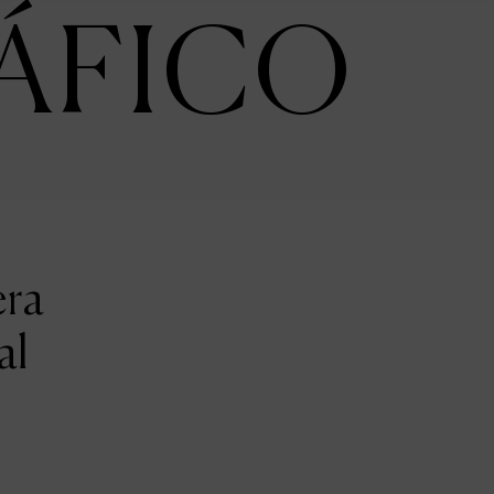
ÁFICO
era
al