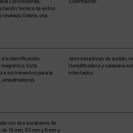
nal y profesional),
Colormaster.
 dotación técnica de estos
 revelado Debrie, una
a la identificación,
eño formato, cámara
 y magnético. Está
rio para materiales
o e instrumentos para la
infectados
s, empalmadoras,
uipada con dos escáneres de
iek de 16 mm, 9.5 mm y 8 mm y