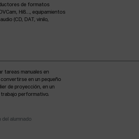
oductores de formatos
DVCam, Hi8…, equipamientos
udio (CD, DAT, vinilo,
zar tareas manuales en
e convertirse en un pequeño
lier de proyección, en un
 trabajo performativo.
n del alumnado