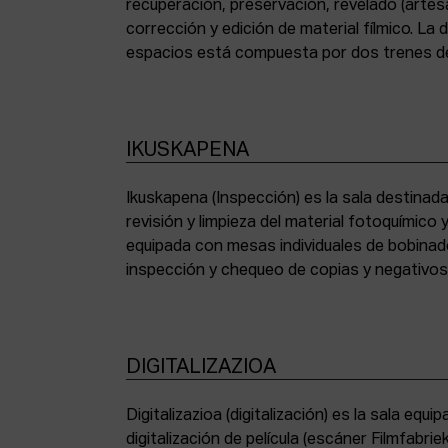
recuperación, preservación, revelado (artesa
corrección y edición de material fílmico. La
espacios está compuesta por dos trenes de
IKUSKAPENA
Ikuskapena (Inspección) es la sala destinada 
sincronizadoras de sonido, moviolas de pequ
revisión y limpieza del material fotoquímico
humidificadora y campana extractora de laborato
equipada con mesas individuales de bobinad
inspección y chequeo de copias y negativo
DIGITALIZAZIOA
Digitalizazioa (digitalización) es la sala eq
digitalización de película (escáner Filmfabr