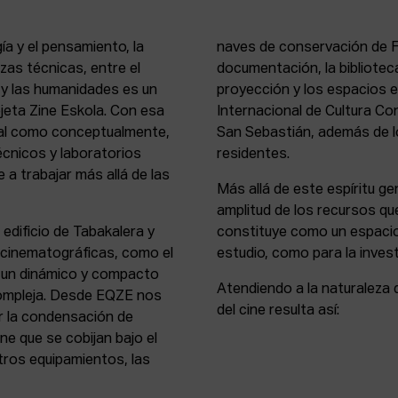
ía y el pensamiento, la
naves de conservación de Fi
rezas técnicas, entre el
documentación, la bibliotec
s y las humanidades es un
proyección y los espacios 
rejeta Zine Eskola. Con esa
Internacional de Cultura Co
cial como conceptualmente,
San Sebastián, además de lo
écnicos y laboratorios
residentes.
 a trabajar más allá de las
Más allá de este espíritu gen
amplitud de los recursos que
 edificio de Tabakalera y
constituye como un espacio
y cinematográficas, como el
estudio, como para la invest
, un dinámico y compacto
Atendiendo a la naturaleza 
compleja. Desde EQZE nos
del cine resulta así:
or la condensación de
ne que se cobijan bajo el
tros equipamientos, las