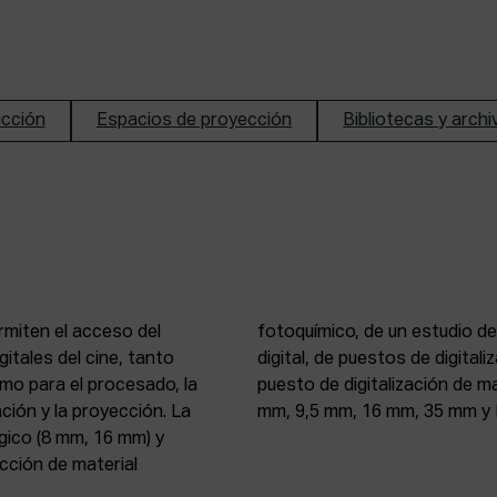
ucción
Espacios de proyección
Bibliotecas y arch
rmiten el acceso del
n de imagen y sonido
itales del cine, tanto
, 16 mm y 35 mm, de un
mo para el procesado, la
 atelier de proyección (8
ción y la proyección. La
mm, 9,5 mm, 16 mm, 35 mm y 
gico (8 mm, 16 mm) y
ección de material