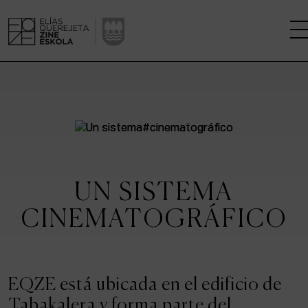
LA ESCUELA
CENTRO DE INVESTIGACIÓN
ESTUDIOS
UN SISTEMA
KINOFABRIKA
CINEMATOGRÁFICO
COMUNIDAD
LA CASA DEL CINE
EQZE está ubicada en el edificio de
Tabakalera y forma parte del