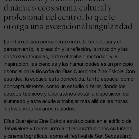
ACTUALIDAD
dinámico ecosistema cultural y
profesional del centro, lo que le
Admisión
otorga una excepcional singularidad
Intranet
EUS
ESP
ENG
La interrelación permanente entre la tecnología y el
pensamiento, la creación y la reflexión, la intuición y las
destrezas técnicas, entre el trabajo metódico y la
inspiración, las ciencias y las humanidades es un principio
Facebook
Equis
Instagram
esencial en la filosofía de Elías Querejeta Zine Eskola. Con
esa idea, la escuela está concebida, tanto espacial como
© Elías Querejeta Zine Eskola 2026
Tabakalera · Andre zigarrogileak plaza, 1
conceptualmente, como un estudio o taller, donde los
20012 Donostia / San Sebastián
equipos técnicos y laboratorios están a disposición del
T. 0034 943 545 005
alumnado y este acude a trabajar más allá de las horas
E.
info@zine-eskola.eus
lectivas y los horarios reglados.
Elías Querejeta Zine Eskola está ubicada en el edificio de
Tabakalera y forma junto a otras instituciones culturales
y cinematográficas, como el Festival de San Sebastián y