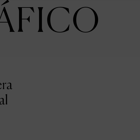
ÁFICO
era
al