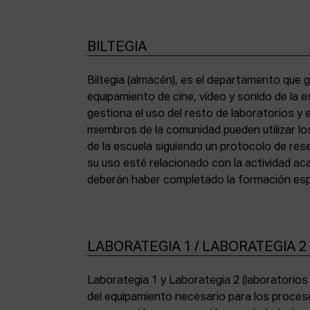
BILTEGIA
Biltegia (almacén), es el departamento que g
los equipos y cumplir con la normativa de asi
equipamiento de cine, vídeo y sonido de la e
gestiona el uso del resto de laboratorios y
miembros de la comunidad pueden utilizar lo
de la escuela siguiendo un protocolo de res
su uso esté relacionado con la actividad a
deberán haber completado la formación espe
LABORATEGIA 1 / LABORATEGIA 2
Laborategia 1 y Laborategia 2 (laboratorio
copiadora de contacto Bell & Howell (16 mm) 
del equipamiento necesario para los proces
para etalonaje de copias positivas Filmlab Sys