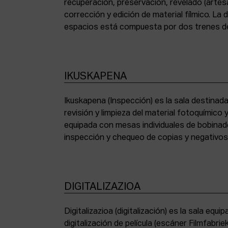
recuperación, preservación, revelado (artesa
corrección y edición de material fílmico. La
espacios está compuesta por dos trenes de
IKUSKAPENA
Ikuskapena (Inspección) es la sala destinada 
sincronizadoras de sonido, moviolas de pequ
revisión y limpieza del material fotoquímico
humidificadora y campana extractora de laborato
equipada con mesas individuales de bobinad
inspección y chequeo de copias y negativo
DIGITALIZAZIOA
Digitalizazioa (digitalización) es la sala eq
digitalización de película (escáner Filmfabr