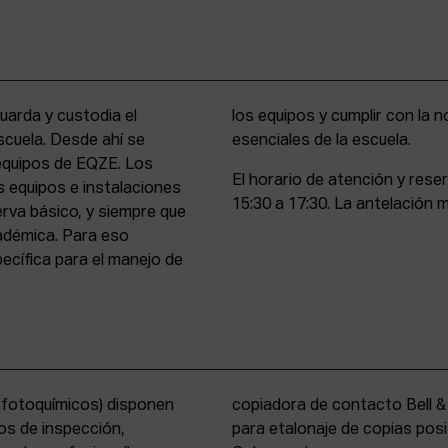
uarda y custodia el
stencia y compromiso
scuela. Desde ahí se
esenciales de la escuela.
 equipos de EQZE. Los
El horario de atención y rese
s equipos e instalaciones
15:30 a 17:30. La antelación m
erva básico, y siempre que
cadémica. Para eso
cífica para el manejo de
s fotoquímicos) disponen
y un analizador de color
os de inspección,
tems International