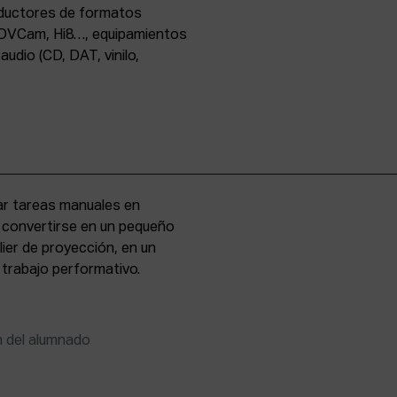
oductores de formatos
DVCam, Hi8…, equipamientos
udio (CD, DAT, vinilo,
zar tareas manuales en
e convertirse en un pequeño
lier de proyección, en un
 trabajo performativo.
n del alumnado