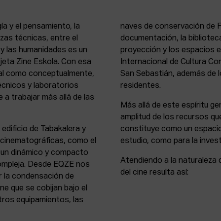
ía y el pensamiento, la
naves de conservación de Fi
rezas técnicas, entre el
documentación, la bibliotec
s y las humanidades es un
proyección y los espacios 
rejeta Zine Eskola. Con esa
Internacional de Cultura Co
cial como conceptualmente,
San Sebastián, además de lo
écnicos y laboratorios
residentes.
 a trabajar más allá de las
Más allá de este espíritu gen
amplitud de los recursos que
 edificio de Tabakalera y
constituye como un espacio
y cinematográficas, como el
estudio, como para la invest
, un dinámico y compacto
Atendiendo a la naturaleza 
compleja. Desde EQZE nos
del cine resulta así:
or la condensación de
ne que se cobijan bajo el
tros equipamientos, las