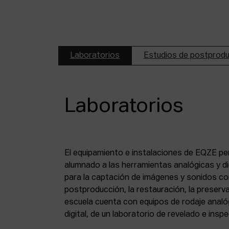
Laboratorios
Estudios de postprod
Laboratorios
El equipamiento e instalaciones de EQZE pe
fotoquímico, de un estudio de postproducció
alumnado a las herramientas analógicas y dig
digital, de puestos de digitalización de 8 mm
para la captación de imágenes y sonidos co
puesto de digitalización de magnético y de un
postproducción, la restauración, la preserva
escuela cuenta con equipos de rodaje analó
digital, de un laboratorio de revelado e insp