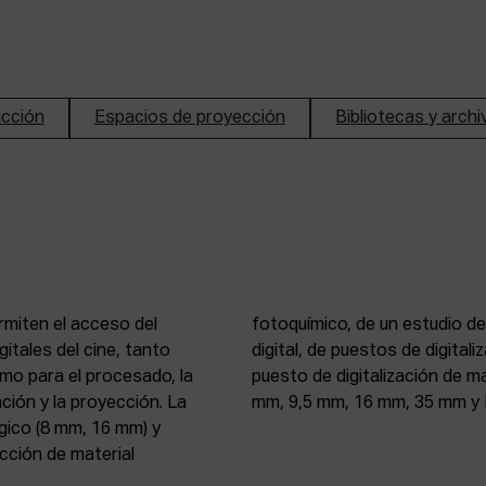
ucción
Espacios de proyección
Bibliotecas y arch
rmiten el acceso del
n de imagen y sonido
itales del cine, tanto
, 16 mm y 35 mm, de un
mo para el procesado, la
 atelier de proyección (8
ción y la proyección. La
mm, 9,5 mm, 16 mm, 35 mm y 
gico (8 mm, 16 mm) y
ección de material