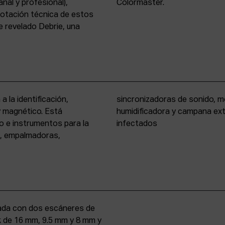
nal y profesional),
Colormaster.
 dotación técnica de estos
 revelado Debrie, una
a la identificación,
eño formato, cámara
 y magnético. Está
rio para materiales
o e instrumentos para la
infectados
s, empalmadoras,
uipada con dos escáneres de
iek de 16 mm, 9.5 mm y 8 mm y