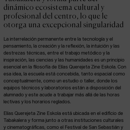
ACTUALIDAD
dinámico ecosistema cultural y
profesional del centro, lo que le
Admisión
otorga una excepcional singularidad
Intranet
EUS
ESP
ENG
La interrelación permanente entre la tecnología y el
pensamiento, la creación y la reflexión, la intuición y las
destrezas técnicas, entre el trabajo metódico y la
inspiración, las ciencias y las humanidades es un principio
Facebook
Equis
Instagram
esencial en la filosofía de Elías Querejeta Zine Eskola. Con
esa idea, la escuela está concebida, tanto espacial como
© Elías Querejeta Zine Eskola 2026
Tabakalera · Andre zigarrogileak plaza, 1
conceptualmente, como un estudio o taller, donde los
20012 Donostia / San Sebastián
equipos técnicos y laboratorios están a disposición del
T. 0034 943 545 005
alumnado y este acude a trabajar más allá de las horas
E.
info@zine-eskola.eus
lectivas y los horarios reglados.
Elías Querejeta Zine Eskola está ubicada en el edificio de
Tabakalera y forma junto a otras instituciones culturales
y cinematográficas, como el Festival de San Sebastián y