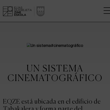
LA ESCUELA
CENTRO DE INVESTIGACIÓN
ESTUDIOS
UN SISTEMA
KINOFABRIKA
CINEMATOGRÁFICO
COMUNIDAD
LA CASA DEL CINE
EQZE está ubicada en el edificio de
Tabakalera y forma parte del