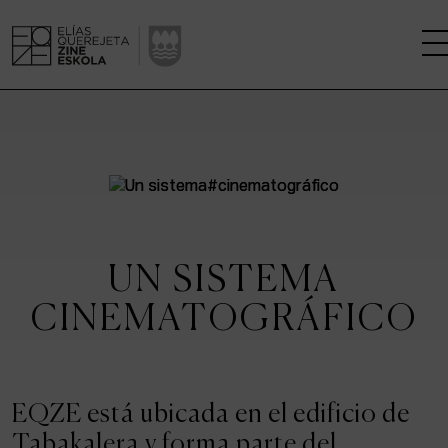
LA ESCUELA
CENTRO DE INVESTIGACIÓN
ESTUDIOS
UN SISTEMA
KINOFABRIKA
CINEMATOGRÁFICO
COMUNIDAD
LA CASA DEL CINE
EQZE está ubicada en el edificio de
Tabakalera y forma parte del