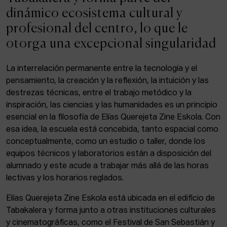
ACTUALIDAD
dinámico ecosistema cultural y
profesional del centro, lo que le
Admisión
otorga una excepcional singularidad
Intranet
EUS
ESP
ENG
La interrelación permanente entre la tecnología y el
pensamiento, la creación y la reflexión, la intuición y las
destrezas técnicas, entre el trabajo metódico y la
inspiración, las ciencias y las humanidades es un principio
Facebook
Equis
Instagram
esencial en la filosofía de Elías Querejeta Zine Eskola. Con
esa idea, la escuela está concebida, tanto espacial como
© Elías Querejeta Zine Eskola 2026
Tabakalera · Andre zigarrogileak plaza, 1
conceptualmente, como un estudio o taller, donde los
20012 Donostia / San Sebastián
equipos técnicos y laboratorios están a disposición del
T. 0034 943 545 005
alumnado y este acude a trabajar más allá de las horas
E.
info@zine-eskola.eus
lectivas y los horarios reglados.
Elías Querejeta Zine Eskola está ubicada en el edificio de
Tabakalera y forma junto a otras instituciones culturales
y cinematográficas, como el Festival de San Sebastián y