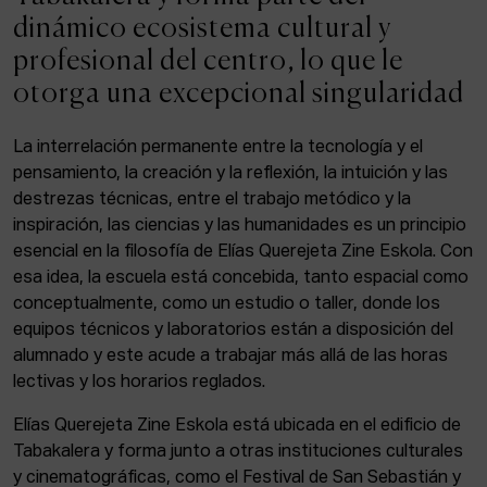
ACTUALIDAD
dinámico ecosistema cultural y
profesional del centro, lo que le
Admisión
otorga una excepcional singularidad
Intranet
EUS
ESP
ENG
La interrelación permanente entre la tecnología y el
pensamiento, la creación y la reflexión, la intuición y las
destrezas técnicas, entre el trabajo metódico y la
inspiración, las ciencias y las humanidades es un principio
Facebook
Equis
Instagram
esencial en la filosofía de Elías Querejeta Zine Eskola. Con
esa idea, la escuela está concebida, tanto espacial como
© Elías Querejeta Zine Eskola 2026
Tabakalera · Andre zigarrogileak plaza, 1
conceptualmente, como un estudio o taller, donde los
20012 Donostia / San Sebastián
equipos técnicos y laboratorios están a disposición del
T. 0034 943 545 005
alumnado y este acude a trabajar más allá de las horas
E.
info@zine-eskola.eus
lectivas y los horarios reglados.
Elías Querejeta Zine Eskola está ubicada en el edificio de
Tabakalera y forma junto a otras instituciones culturales
y cinematográficas, como el Festival de San Sebastián y