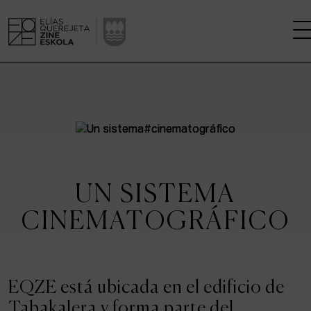
LA ESCUELA
CENTRO DE INVESTIGACIÓN
ESTUDIOS
UN SISTEMA
KINOFABRIKA
CINEMATOGRÁFICO
COMUNIDAD
LA CASA DEL CINE
EQZE está ubicada en el edificio de
Tabakalera y forma parte del