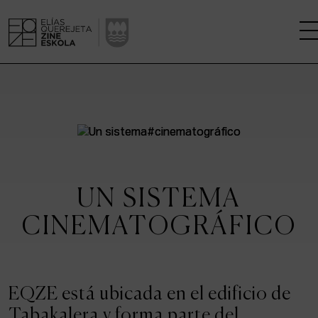
LA ESCUELA
CENTRO DE INVESTIGACIÓN
ESTUDIOS
UN SISTEMA
KINOFABRIKA
CINEMATOGRÁFICO
COMUNIDAD
LA CASA DEL CINE
EQZE está ubicada en el edificio de
Tabakalera y forma parte del