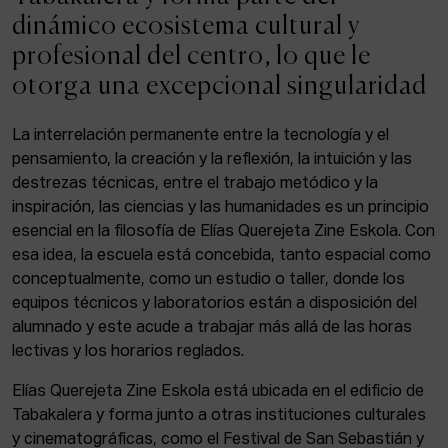
ACTUALIDAD
dinámico ecosistema cultural y
profesional del centro, lo que le
Admisión
otorga una excepcional singularidad
Intranet
EUS
ESP
ENG
La interrelación permanente entre la tecnología y el
pensamiento, la creación y la reflexión, la intuición y las
destrezas técnicas, entre el trabajo metódico y la
inspiración, las ciencias y las humanidades es un principio
Facebook
Equis
Instagram
esencial en la filosofía de Elías Querejeta Zine Eskola. Con
esa idea, la escuela está concebida, tanto espacial como
© Elías Querejeta Zine Eskola 2026
Tabakalera · Andre zigarrogileak plaza, 1
conceptualmente, como un estudio o taller, donde los
20012 Donostia / San Sebastián
equipos técnicos y laboratorios están a disposición del
T. 0034 943 545 005
alumnado y este acude a trabajar más allá de las horas
E.
info@zine-eskola.eus
lectivas y los horarios reglados.
Elías Querejeta Zine Eskola está ubicada en el edificio de
Tabakalera y forma junto a otras instituciones culturales
y cinematográficas, como el Festival de San Sebastián y