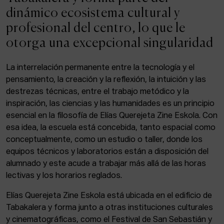
ACTUALIDAD
dinámico ecosistema cultural y
profesional del centro, lo que le
Admisión
otorga una excepcional singularidad
Intranet
EUS
ESP
ENG
La interrelación permanente entre la tecnología y el
pensamiento, la creación y la reflexión, la intuición y las
destrezas técnicas, entre el trabajo metódico y la
inspiración, las ciencias y las humanidades es un principio
Facebook
Equis
Instagram
esencial en la filosofía de Elías Querejeta Zine Eskola. Con
esa idea, la escuela está concebida, tanto espacial como
© Elías Querejeta Zine Eskola 2026
Tabakalera · Andre zigarrogileak plaza, 1
conceptualmente, como un estudio o taller, donde los
20012 Donostia / San Sebastián
equipos técnicos y laboratorios están a disposición del
T. 0034 943 545 005
alumnado y este acude a trabajar más allá de las horas
E.
info@zine-eskola.eus
lectivas y los horarios reglados.
Elías Querejeta Zine Eskola está ubicada en el edificio de
Tabakalera y forma junto a otras instituciones culturales
y cinematográficas, como el Festival de San Sebastián y