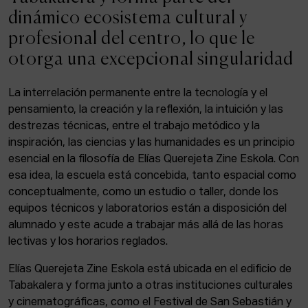
ACTUALIDAD
dinámico ecosistema cultural y
profesional del centro, lo que le
Admisión
otorga una excepcional singularidad
Intranet
EUS
ESP
ENG
La interrelación permanente entre la tecnología y el
pensamiento, la creación y la reflexión, la intuición y las
destrezas técnicas, entre el trabajo metódico y la
inspiración, las ciencias y las humanidades es un principio
Facebook
Equis
Instagram
esencial en la filosofía de Elías Querejeta Zine Eskola. Con
esa idea, la escuela está concebida, tanto espacial como
© Elías Querejeta Zine Eskola 2026
Tabakalera · Andre zigarrogileak plaza, 1
conceptualmente, como un estudio o taller, donde los
20012 Donostia / San Sebastián
equipos técnicos y laboratorios están a disposición del
T. 0034 943 545 005
alumnado y este acude a trabajar más allá de las horas
E.
info@zine-eskola.eus
lectivas y los horarios reglados.
Elías Querejeta Zine Eskola está ubicada en el edificio de
Tabakalera y forma junto a otras instituciones culturales
y cinematográficas, como el Festival de San Sebastián y