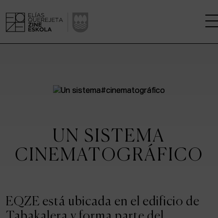
LA ESCUELA
CENTRO DE INVESTIGACIÓN
ESTUDIOS
UN SISTEMA
KINOFABRIKA
CINEMATOGRÁFICO
COMUNIDAD
LA CASA DEL CINE
EQZE está ubicada en el edificio de
Tabakalera y forma parte del