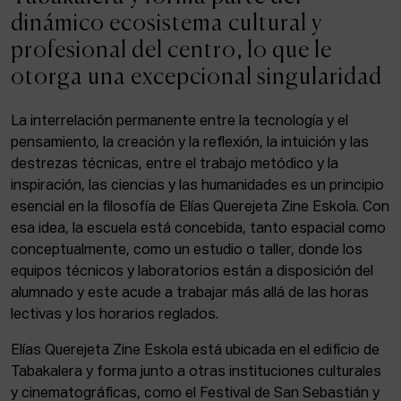
ACTUALIDAD
dinámico ecosistema cultural y
profesional del centro, lo que le
Admisión
otorga una excepcional singularidad
Intranet
EUS
ESP
ENG
La interrelación permanente entre la tecnología y el
pensamiento, la creación y la reflexión, la intuición y las
destrezas técnicas, entre el trabajo metódico y la
inspiración, las ciencias y las humanidades es un principio
Facebook
Equis
Instagram
esencial en la filosofía de Elías Querejeta Zine Eskola. Con
esa idea, la escuela está concebida, tanto espacial como
© Elías Querejeta Zine Eskola 2026
Tabakalera · Andre zigarrogileak plaza, 1
conceptualmente, como un estudio o taller, donde los
20012 Donostia / San Sebastián
equipos técnicos y laboratorios están a disposición del
T. 0034 943 545 005
alumnado y este acude a trabajar más allá de las horas
E.
info@zine-eskola.eus
lectivas y los horarios reglados.
Elías Querejeta Zine Eskola está ubicada en el edificio de
Tabakalera y forma junto a otras instituciones culturales
y cinematográficas, como el Festival de San Sebastián y