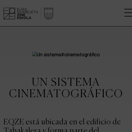
LA ESCUELA
CENTRO DE INVESTIGACIÓN
ESTUDIOS
UN SISTEMA
KINOFABRIKA
CINEMATOGRÁFICO
COMUNIDAD
LA CASA DEL CINE
EQZE está ubicada en el edificio de
Tabakalera y forma parte del