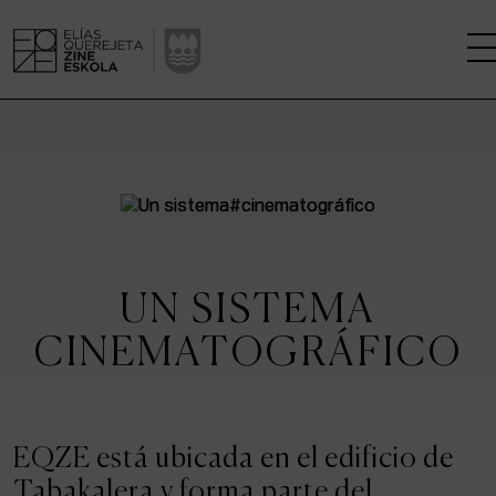
LA ESCUELA
CENTRO DE INVESTIGACIÓN
ESTUDIOS
UN SISTEMA
KINOFABRIKA
CINEMATOGRÁFICO
COMUNIDAD
LA CASA DEL CINE
EQZE está ubicada en el edificio de
Tabakalera y forma parte del