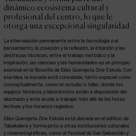
ACTUALIDAD
dinámico ecosistema cultural y
profesional del centro, lo que le
Admisión
otorga una excepcional singularidad
Intranet
EUS
ESP
ENG
La interrelación permanente entre la tecnología y el
pensamiento, la creación y la reflexión, la intuición y las
destrezas técnicas, entre el trabajo metódico y la
inspiración, las ciencias y las humanidades es un principio
Facebook
Equis
Instagram
esencial en la filosofía de Elías Querejeta Zine Eskola. Con
esa idea, la escuela está concebida, tanto espacial como
© Elías Querejeta Zine Eskola 2026
Tabakalera · Andre zigarrogileak plaza, 1
conceptualmente, como un estudio o taller, donde los
20012 Donostia / San Sebastián
equipos técnicos y laboratorios están a disposición del
T. 0034 943 545 005
alumnado y este acude a trabajar más allá de las horas
E.
info@zine-eskola.eus
lectivas y los horarios reglados.
Elías Querejeta Zine Eskola está ubicada en el edificio de
Tabakalera y forma junto a otras instituciones culturales
y cinematográficas, como el Festival de San Sebastián y