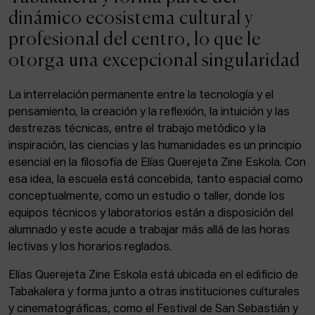
ACTUALIDAD
dinámico ecosistema cultural y
profesional del centro, lo que le
Admisión
otorga una excepcional singularidad
Intranet
EUS
ESP
ENG
La interrelación permanente entre la tecnología y el
pensamiento, la creación y la reflexión, la intuición y las
destrezas técnicas, entre el trabajo metódico y la
inspiración, las ciencias y las humanidades es un principio
Facebook
Equis
Instagram
esencial en la filosofía de Elías Querejeta Zine Eskola. Con
esa idea, la escuela está concebida, tanto espacial como
© Elías Querejeta Zine Eskola 2026
Tabakalera · Andre zigarrogileak plaza, 1
conceptualmente, como un estudio o taller, donde los
20012 Donostia / San Sebastián
equipos técnicos y laboratorios están a disposición del
T. 0034 943 545 005
alumnado y este acude a trabajar más allá de las horas
E.
info@zine-eskola.eus
lectivas y los horarios reglados.
Elías Querejeta Zine Eskola está ubicada en el edificio de
Tabakalera y forma junto a otras instituciones culturales
y cinematográficas, como el Festival de San Sebastián y