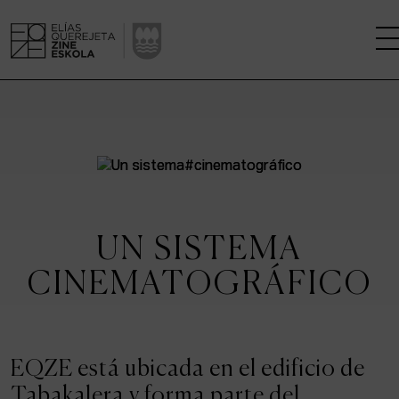
LA ESCUELA
CENTRO DE INVESTIGACIÓN
ESTUDIOS
UN SISTEMA
KINOFABRIKA
CINEMATOGRÁFICO
COMUNIDAD
LA CASA DEL CINE
EQZE está ubicada en el edificio de
Tabakalera y forma parte del