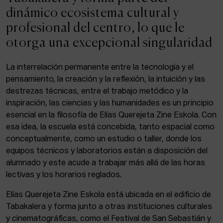
ACTUALIDAD
dinámico ecosistema cultural y
profesional del centro, lo que le
Admisión
otorga una excepcional singularidad
Intranet
EUS
ESP
ENG
La interrelación permanente entre la tecnología y el
pensamiento, la creación y la reflexión, la intuición y las
destrezas técnicas, entre el trabajo metódico y la
inspiración, las ciencias y las humanidades es un principio
Facebook
Equis
Instagram
esencial en la filosofía de Elías Querejeta Zine Eskola. Con
esa idea, la escuela está concebida, tanto espacial como
© Elías Querejeta Zine Eskola 2026
Tabakalera · Andre zigarrogileak plaza, 1
conceptualmente, como un estudio o taller, donde los
20012 Donostia / San Sebastián
equipos técnicos y laboratorios están a disposición del
T. 0034 943 545 005
alumnado y este acude a trabajar más allá de las horas
E.
info@zine-eskola.eus
lectivas y los horarios reglados.
Elías Querejeta Zine Eskola está ubicada en el edificio de
Tabakalera y forma junto a otras instituciones culturales
y cinematográficas, como el Festival de San Sebastián y