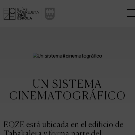
LA ESCUELA
CENTRO DE INVESTIGACIÓN
ESTUDIOS
UN SISTEMA
KINOFABRIKA
CINEMATOGRÁFICO
COMUNIDAD
LA CASA DEL CINE
EQZE está ubicada en el edificio de
Tabakalera y forma parte del