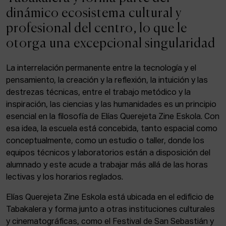
ACTUALIDAD
dinámico ecosistema cultural y
profesional del centro, lo que le
Admisión
otorga una excepcional singularidad
Intranet
EUS
ESP
ENG
La interrelación permanente entre la tecnología y el
pensamiento, la creación y la reflexión, la intuición y las
destrezas técnicas, entre el trabajo metódico y la
inspiración, las ciencias y las humanidades es un principio
Facebook
Equis
Instagram
esencial en la filosofía de Elías Querejeta Zine Eskola. Con
esa idea, la escuela está concebida, tanto espacial como
© Elías Querejeta Zine Eskola 2026
Tabakalera · Andre zigarrogileak plaza, 1
conceptualmente, como un estudio o taller, donde los
20012 Donostia / San Sebastián
equipos técnicos y laboratorios están a disposición del
T. 0034 943 545 005
alumnado y este acude a trabajar más allá de las horas
E.
info@zine-eskola.eus
lectivas y los horarios reglados.
Elías Querejeta Zine Eskola está ubicada en el edificio de
Tabakalera y forma junto a otras instituciones culturales
y cinematográficas, como el Festival de San Sebastián y