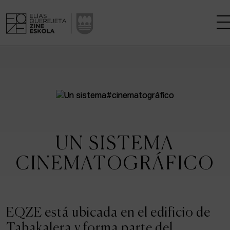
LA ESCUELA
CENTRO DE INVESTIGACIÓN
ESTUDIOS
UN SISTEMA
KINOFABRIKA
CINEMATOGRÁFICO
COMUNIDAD
LA CASA DEL CINE
EQZE está ubicada en el edificio de
Tabakalera y forma parte del