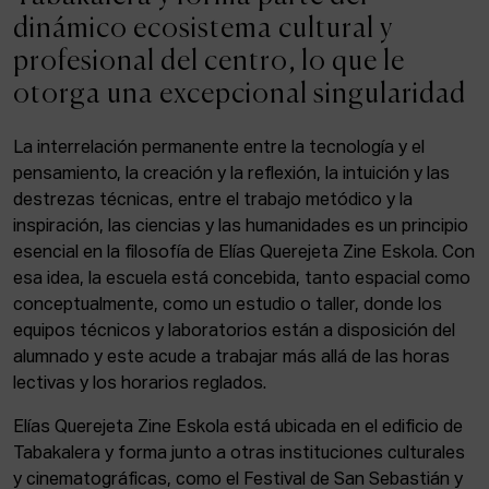
ACTUALIDAD
dinámico ecosistema cultural y
profesional del centro, lo que le
Admisión
otorga una excepcional singularidad
Intranet
EUS
ESP
ENG
La interrelación permanente entre la tecnología y el
pensamiento, la creación y la reflexión, la intuición y las
destrezas técnicas, entre el trabajo metódico y la
inspiración, las ciencias y las humanidades es un principio
Facebook
Equis
Instagram
esencial en la filosofía de Elías Querejeta Zine Eskola. Con
esa idea, la escuela está concebida, tanto espacial como
© Elías Querejeta Zine Eskola 2026
Tabakalera · Andre zigarrogileak plaza, 1
conceptualmente, como un estudio o taller, donde los
20012 Donostia / San Sebastián
equipos técnicos y laboratorios están a disposición del
T. 0034 943 545 005
alumnado y este acude a trabajar más allá de las horas
E.
info@zine-eskola.eus
lectivas y los horarios reglados.
Elías Querejeta Zine Eskola está ubicada en el edificio de
Tabakalera y forma junto a otras instituciones culturales
y cinematográficas, como el Festival de San Sebastián y