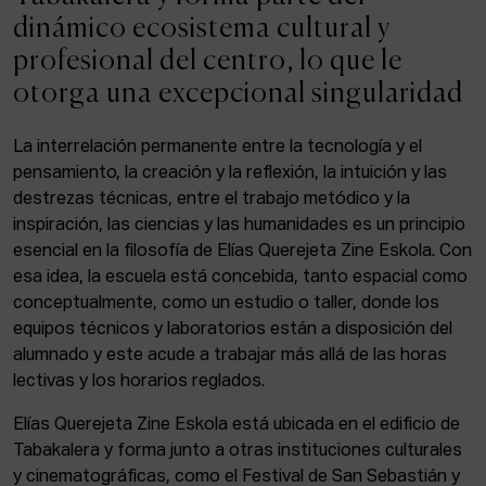
ACTUALIDAD
dinámico ecosistema cultural y
profesional del centro, lo que le
Admisión
otorga una excepcional singularidad
Intranet
EUS
ESP
ENG
La interrelación permanente entre la tecnología y el
pensamiento, la creación y la reflexión, la intuición y las
destrezas técnicas, entre el trabajo metódico y la
inspiración, las ciencias y las humanidades es un principio
Facebook
Equis
Instagram
esencial en la filosofía de Elías Querejeta Zine Eskola. Con
esa idea, la escuela está concebida, tanto espacial como
© Elías Querejeta Zine Eskola 2026
Tabakalera · Andre zigarrogileak plaza, 1
conceptualmente, como un estudio o taller, donde los
20012 Donostia / San Sebastián
equipos técnicos y laboratorios están a disposición del
T. 0034 943 545 005
alumnado y este acude a trabajar más allá de las horas
E.
info@zine-eskola.eus
lectivas y los horarios reglados.
Elías Querejeta Zine Eskola está ubicada en el edificio de
Tabakalera y forma junto a otras instituciones culturales
y cinematográficas, como el Festival de San Sebastián y