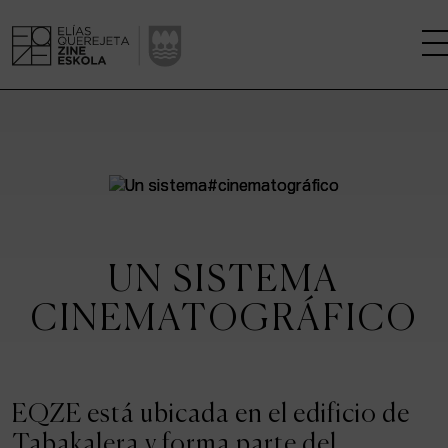
LA ESCUELA
CENTRO DE INVESTIGACIÓN
ESTUDIOS
UN SISTEMA
KINOFABRIKA
CINEMATOGRÁFICO
COMUNIDAD
LA CASA DEL CINE
EQZE está ubicada en el edificio de
Tabakalera y forma parte del