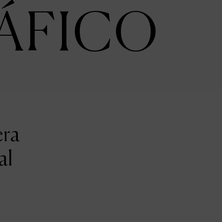
ÁFICO
era
al