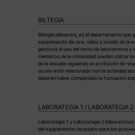
BILTEGIA
Biltegia (almacén), es el departamento que g
los equipos y cumplir con la normativa de asi
equipamiento de cine, vídeo y sonido de la e
gestiona el uso del resto de laboratorios y
miembros de la comunidad pueden utilizar lo
de la escuela siguiendo un protocolo de res
su uso esté relacionado con la actividad a
deberán haber completado la formación espe
LABORATEGIA 1 / LABORATEGIA 2
Laborategia 1 y Laborategia 2 (laboratorio
copiadora de contacto Bell & Howell (16 mm) 
del equipamiento necesario para los proces
para etalonaje de copias positivas Filmlab Sys