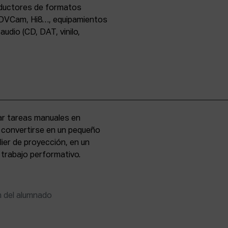
oductores de formatos
DVCam, Hi8…, equipamientos
udio (CD, DAT, vinilo,
zar tareas manuales en
e convertirse en un pequeño
lier de proyección, en un
 trabajo performativo.
n del alumnado