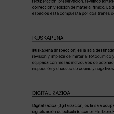
recuperación, preservación, revelado (artesa
corrección y edición de material fílmico. La
espacios está compuesta por dos trenes de
IKUSKAPENA
Ikuskapena (Inspección) es la sala destinada 
sincronizadoras de sonido, moviolas de pequ
revisión y limpieza del material fotoquímico
humidificadora y campana extractora de laborato
equipada con mesas individuales de bobinad
inspección y chequeo de copias y negativo
DIGITALIZAZIOA
Digitalizazioa (digitalización) es la sala eq
digitalización de película (escáner Filmfabr