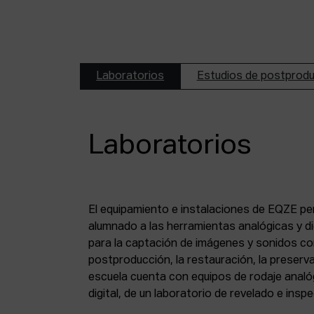
Laboratorios
Estudios de postprod
Laboratorios
El equipamiento e instalaciones de EQZE pe
fotoquímico, de un estudio de postproducció
alumnado a las herramientas analógicas y dig
digital, de puestos de digitalización de 8 mm
para la captación de imágenes y sonidos co
puesto de digitalización de magnético y de un
postproducción, la restauración, la preserva
escuela cuenta con equipos de rodaje analó
digital, de un laboratorio de revelado e insp