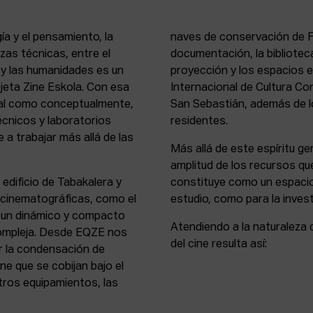
ía y el pensamiento, la
naves de conservación de Fi
rezas técnicas, entre el
documentación, la bibliotec
s y las humanidades es un
proyección y los espacios 
rejeta Zine Eskola. Con esa
Internacional de Cultura Co
cial como conceptualmente,
San Sebastián, además de lo
écnicos y laboratorios
residentes.
 a trabajar más allá de las
Más allá de este espíritu gen
amplitud de los recursos que
 edificio de Tabakalera y
constituye como un espacio
y cinematográficas, como el
estudio, como para la invest
, un dinámico y compacto
Atendiendo a la naturaleza 
compleja. Desde EQZE nos
del cine resulta así:
or la condensación de
ne que se cobijan bajo el
tros equipamientos, las