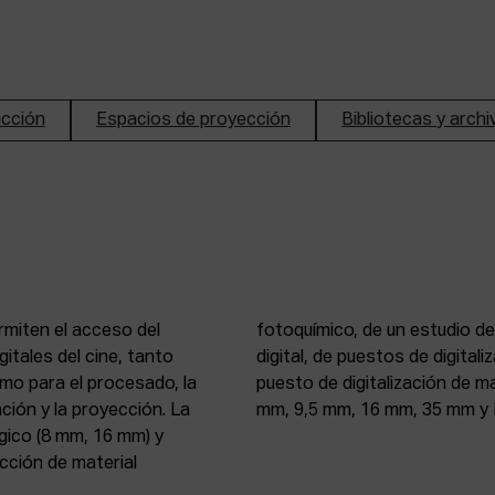
ucción
Espacios de proyección
Bibliotecas y arch
rmiten el acceso del
n de imagen y sonido
itales del cine, tanto
, 16 mm y 35 mm, de un
mo para el procesado, la
 atelier de proyección (8
ción y la proyección. La
mm, 9,5 mm, 16 mm, 35 mm y 
gico (8 mm, 16 mm) y
ección de material