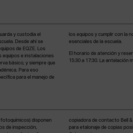
uarda y custodia el
stencia y compromiso
scuela. Desde ahí se
esenciales de la escuela.
 equipos de EQZE. Los
El horario de atención y rese
s equipos e instalaciones
15:30 a 17:30. La antelación m
erva básico, y siempre que
cadémica. Para eso
cífica para el manejo de
s fotoquímicos) disponen
y un analizador de color
os de inspección,
tems International