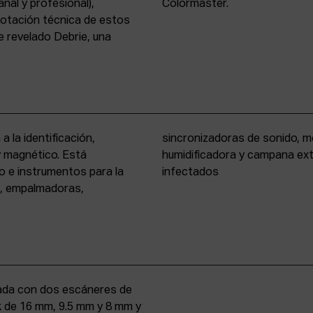
nal y profesional),
Colormaster.
 dotación técnica de estos
 revelado Debrie, una
a la identificación,
eño formato, cámara
 y magnético. Está
rio para materiales
o e instrumentos para la
infectados
s, empalmadoras,
uipada con dos escáneres de
iek de 16 mm, 9.5 mm y 8 mm y