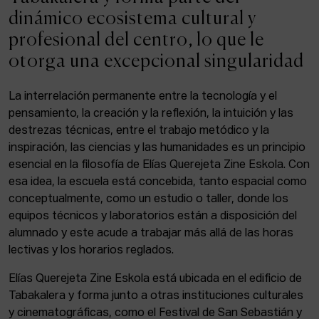
ACTUALIDAD
dinámico ecosistema cultural y
profesional del centro, lo que le
Admisión
otorga una excepcional singularidad
Intranet
EUS
ESP
ENG
La interrelación permanente entre la tecnología y el
pensamiento, la creación y la reflexión, la intuición y las
destrezas técnicas, entre el trabajo metódico y la
inspiración, las ciencias y las humanidades es un principio
Facebook
Equis
Instagram
esencial en la filosofía de Elías Querejeta Zine Eskola. Con
esa idea, la escuela está concebida, tanto espacial como
© Elías Querejeta Zine Eskola 2026
Tabakalera · Andre zigarrogileak plaza, 1
conceptualmente, como un estudio o taller, donde los
20012 Donostia / San Sebastián
equipos técnicos y laboratorios están a disposición del
T. 0034 943 545 005
alumnado y este acude a trabajar más allá de las horas
E.
info@zine-eskola.eus
lectivas y los horarios reglados.
Elías Querejeta Zine Eskola está ubicada en el edificio de
Tabakalera y forma junto a otras instituciones culturales
y cinematográficas, como el Festival de San Sebastián y