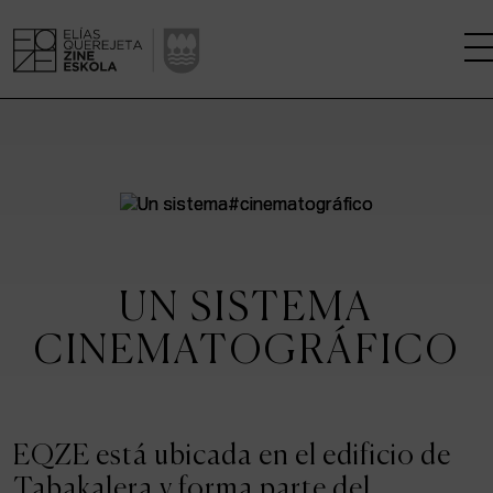
LA ESCUELA
CENTRO DE INVESTIGACIÓN
ESTUDIOS
UN SISTEMA
KINOFABRIKA
CINEMATOGRÁFICO
COMUNIDAD
LA CASA DEL CINE
EQZE está ubicada en el edificio de
Tabakalera y forma parte del