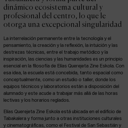
ACTUALIDAD
dinámico ecosistema cultural y
profesional del centro, lo que le
Admisión
otorga una excepcional singularidad
Intranet
EUS
ESP
ENG
La interrelación permanente entre la tecnología y el
pensamiento, la creación y la reflexión, la intuición y las
destrezas técnicas, entre el trabajo metódico y la
inspiración, las ciencias y las humanidades es un principio
Facebook
Equis
Instagram
esencial en la filosofía de Elías Querejeta Zine Eskola. Con
esa idea, la escuela está concebida, tanto espacial como
© Elías Querejeta Zine Eskola 2026
Tabakalera · Andre zigarrogileak plaza, 1
conceptualmente, como un estudio o taller, donde los
20012 Donostia / San Sebastián
equipos técnicos y laboratorios están a disposición del
T. 0034 943 545 005
alumnado y este acude a trabajar más allá de las horas
E.
info@zine-eskola.eus
lectivas y los horarios reglados.
Elías Querejeta Zine Eskola está ubicada en el edificio de
Tabakalera y forma junto a otras instituciones culturales
y cinematográficas, como el Festival de San Sebastián y