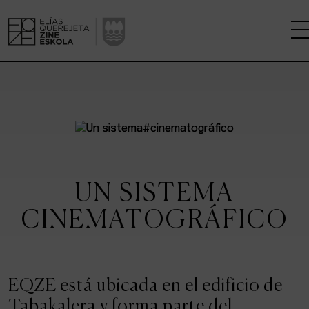
LA ESCUELA
CENTRO DE INVESTIGACIÓN
ESTUDIOS
UN SISTEMA
KINOFABRIKA
CINEMATOGRÁFICO
COMUNIDAD
LA CASA DEL CINE
EQZE está ubicada en el edificio de
Tabakalera y forma parte del