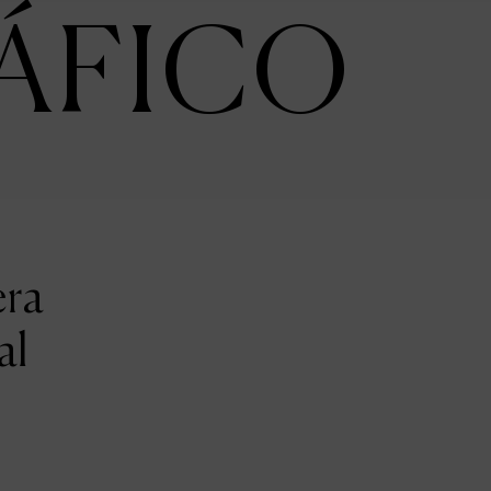
ÁFICO
era
al