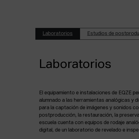
Laboratorios
Estudios de postprod
Laboratorios
El equipamiento e instalaciones de EQZE pe
fotoquímico, de un estudio de postproducció
alumnado a las herramientas analógicas y dig
digital, de puestos de digitalización de 8 mm
para la captación de imágenes y sonidos co
puesto de digitalización de magnético y de un
postproducción, la restauración, la preserva
escuela cuenta con equipos de rodaje analó
digital, de un laboratorio de revelado e insp