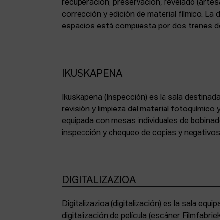
recuperación, preservación, revelado (artesa
corrección y edición de material fílmico. La
espacios está compuesta por dos trenes de
IKUSKAPENA
Ikuskapena (Inspección) es la sala destinada 
sincronizadoras de sonido, moviolas de pequ
revisión y limpieza del material fotoquímico
humidificadora y campana extractora de laborato
equipada con mesas individuales de bobinad
inspección y chequeo de copias y negativo
DIGITALIZAZIOA
Digitalizazioa (digitalización) es la sala eq
digitalización de película (escáner Filmfabr