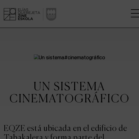
LA ESCUELA
CENTRO DE INVESTIGACIÓN
ESTUDIOS
UN SISTEMA
KINOFABRIKA
CINEMATOGRÁFICO
COMUNIDAD
LA CASA DEL CINE
EQZE está ubicada en el edificio de
Tabakalera y forma parte del