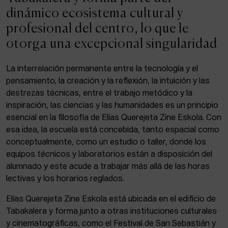
ACTUALIDAD
dinámico ecosistema cultural y
profesional del centro, lo que le
Admisión
otorga una excepcional singularidad
Intranet
EUS
ESP
ENG
La interrelación permanente entre la tecnología y el
pensamiento, la creación y la reflexión, la intuición y las
destrezas técnicas, entre el trabajo metódico y la
inspiración, las ciencias y las humanidades es un principio
Facebook
Equis
Instagram
esencial en la filosofía de Elías Querejeta Zine Eskola. Con
esa idea, la escuela está concebida, tanto espacial como
© Elías Querejeta Zine Eskola 2026
Tabakalera · Andre zigarrogileak plaza, 1
conceptualmente, como un estudio o taller, donde los
20012 Donostia / San Sebastián
equipos técnicos y laboratorios están a disposición del
T. 0034 943 545 005
alumnado y este acude a trabajar más allá de las horas
E.
info@zine-eskola.eus
lectivas y los horarios reglados.
Elías Querejeta Zine Eskola está ubicada en el edificio de
Tabakalera y forma junto a otras instituciones culturales
y cinematográficas, como el Festival de San Sebastián y