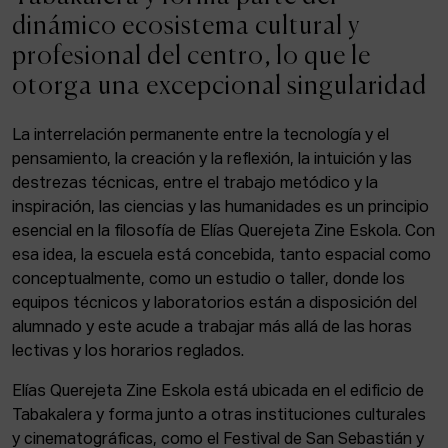
ACTUALIDAD
dinámico ecosistema cultural y
profesional del centro, lo que le
Admisión
otorga una excepcional singularidad
Intranet
EUS
ESP
ENG
La interrelación permanente entre la tecnología y el
pensamiento, la creación y la reflexión, la intuición y las
destrezas técnicas, entre el trabajo metódico y la
inspiración, las ciencias y las humanidades es un principio
Facebook
Equis
Instagram
esencial en la filosofía de Elías Querejeta Zine Eskola. Con
esa idea, la escuela está concebida, tanto espacial como
© Elías Querejeta Zine Eskola 2026
Tabakalera · Andre zigarrogileak plaza, 1
conceptualmente, como un estudio o taller, donde los
20012 Donostia / San Sebastián
equipos técnicos y laboratorios están a disposición del
T. 0034 943 545 005
alumnado y este acude a trabajar más allá de las horas
E.
info@zine-eskola.eus
lectivas y los horarios reglados.
Elías Querejeta Zine Eskola está ubicada en el edificio de
Tabakalera y forma junto a otras instituciones culturales
y cinematográficas, como el Festival de San Sebastián y