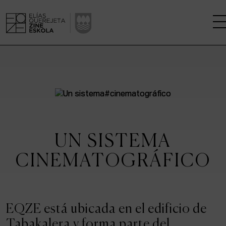
LA ESCUELA
CENTRO DE INVESTIGACIÓN
ESTUDIOS
UN SISTEMA
KINOFABRIKA
CINEMATOGRÁFICO
COMUNIDAD
LA CASA DEL CINE
EQZE está ubicada en el edificio de
Tabakalera y forma parte del