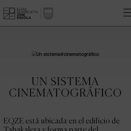
LA ESCUELA
CENTRO DE INVESTIGACIÓN
ESTUDIOS
UN SISTEMA
KINOFABRIKA
CINEMATOGRÁFICO
COMUNIDAD
LA CASA DEL CINE
EQZE está ubicada en el edificio de
Tabakalera y forma parte del