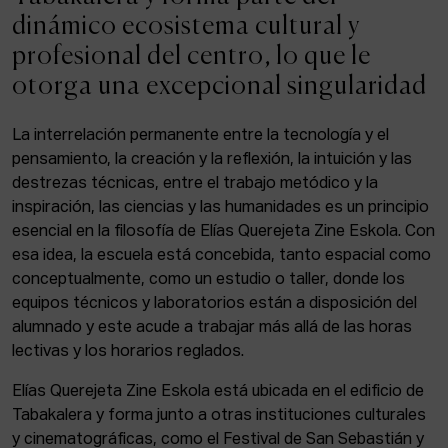
ACTUALIDAD
dinámico ecosistema cultural y
profesional del centro, lo que le
Admisión
otorga una excepcional singularidad
Intranet
EUS
ESP
ENG
La interrelación permanente entre la tecnología y el
pensamiento, la creación y la reflexión, la intuición y las
destrezas técnicas, entre el trabajo metódico y la
inspiración, las ciencias y las humanidades es un principio
Facebook
Equis
Instagram
esencial en la filosofía de Elías Querejeta Zine Eskola. Con
esa idea, la escuela está concebida, tanto espacial como
© Elías Querejeta Zine Eskola 2026
Tabakalera · Andre zigarrogileak plaza, 1
conceptualmente, como un estudio o taller, donde los
20012 Donostia / San Sebastián
equipos técnicos y laboratorios están a disposición del
T. 0034 943 545 005
alumnado y este acude a trabajar más allá de las horas
E.
info@zine-eskola.eus
lectivas y los horarios reglados.
Elías Querejeta Zine Eskola está ubicada en el edificio de
Tabakalera y forma junto a otras instituciones culturales
y cinematográficas, como el Festival de San Sebastián y