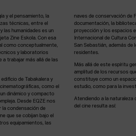
ía y el pensamiento, la
naves de conservación de Fi
rezas técnicas, entre el
documentación, la bibliotec
s y las humanidades es un
proyección y los espacios 
rejeta Zine Eskola. Con esa
Internacional de Cultura Co
cial como conceptualmente,
San Sebastián, además de lo
écnicos y laboratorios
residentes.
 a trabajar más allá de las
Más allá de este espíritu gen
amplitud de los recursos que
 edificio de Tabakalera y
constituye como un espacio
y cinematográficas, como el
estudio, como para la invest
, un dinámico y compacto
Atendiendo a la naturaleza 
compleja. Desde EQZE nos
del cine resulta así:
or la condensación de
ne que se cobijan bajo el
tros equipamientos, las