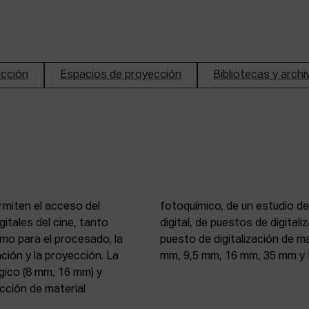
ucción
Espacios de proyección
Bibliotecas y arch
rmiten el acceso del
n de imagen y sonido
itales del cine, tanto
, 16 mm y 35 mm, de un
mo para el procesado, la
 atelier de proyección (8
ción y la proyección. La
mm, 9,5 mm, 16 mm, 35 mm y 
gico (8 mm, 16 mm) y
ección de material