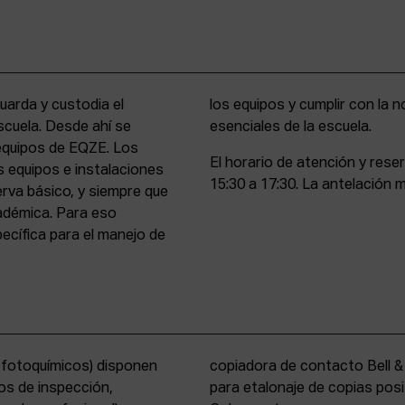
uarda y custodia el
stencia y compromiso
scuela. Desde ahí se
esenciales de la escuela.
 equipos de EQZE. Los
El horario de atención y rese
s equipos e instalaciones
15:30 a 17:30. La antelación m
erva básico, y siempre que
cadémica. Para eso
cífica para el manejo de
s fotoquímicos) disponen
y un analizador de color
os de inspección,
tems International