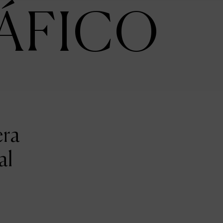
ÁFICO
era
al