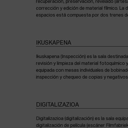
recuperación, preservación, revelado (artesa
corrección y edición de material fílmico. La
espacios está compuesta por dos trenes de
IKUSKAPENA
Ikuskapena (Inspección) es la sala destinada 
sincronizadoras de sonido, moviolas de pequ
revisión y limpieza del material fotoquímico
humidificadora y campana extractora de laborato
equipada con mesas individuales de bobinad
inspección y chequeo de copias y negativo
DIGITALIZAZIOA
Digitalizazioa (digitalización) es la sala eq
digitalización de película (escáner Filmfabr