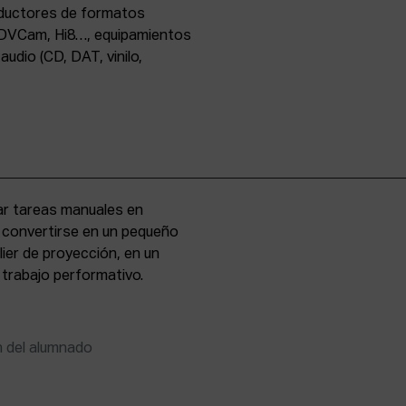
oductores de formatos
DVCam, Hi8…, equipamientos
udio (CD, DAT, vinilo,
zar tareas manuales en
e convertirse en un pequeño
lier de proyección, en un
 trabajo performativo.
n del alumnado