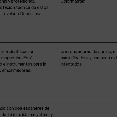
nal y profesional),
Colormaster.
 dotación técnica de estos
 revelado Debrie, una
a la identificación,
eño formato, cámara
 y magnético. Está
rio para materiales
o e instrumentos para la
infectados
s, empalmadoras,
uipada con dos escáneres de
iek de 16 mm, 9.5 mm y 8 mm y