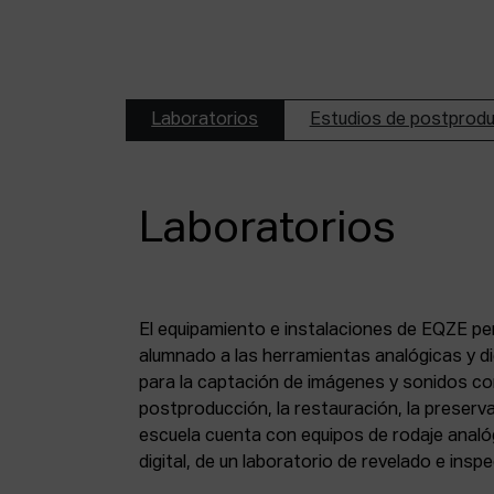
Laboratorios
Estudios de postprod
Laboratorios
El equipamiento e instalaciones de EQZE pe
fotoquímico, de un estudio de postproducció
alumnado a las herramientas analógicas y dig
digital, de puestos de digitalización de 8 mm
para la captación de imágenes y sonidos co
puesto de digitalización de magnético y de un
postproducción, la restauración, la preserva
escuela cuenta con equipos de rodaje analó
digital, de un laboratorio de revelado e insp