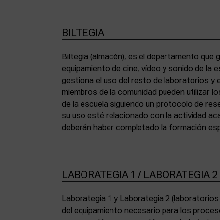
BILTEGIA
Biltegia (almacén), es el departamento que g
los equipos y cumplir con la normativa de asi
equipamiento de cine, vídeo y sonido de la e
gestiona el uso del resto de laboratorios y
miembros de la comunidad pueden utilizar lo
de la escuela siguiendo un protocolo de res
su uso esté relacionado con la actividad a
deberán haber completado la formación espe
LABORATEGIA 1 / LABORATEGIA 2
Laborategia 1 y Laborategia 2 (laboratorio
copiadora de contacto Bell & Howell (16 mm) 
del equipamiento necesario para los proces
para etalonaje de copias positivas Filmlab Sys