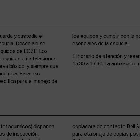
uarda y custodia el
stencia y compromiso
scuela. Desde ahí se
esenciales de la escuela.
 equipos de EQZE. Los
El horario de atención y rese
s equipos e instalaciones
15:30 a 17:30. La antelación m
erva básico, y siempre que
cadémica. Para eso
cífica para el manejo de
s fotoquímicos) disponen
y un analizador de color
os de inspección,
tems International