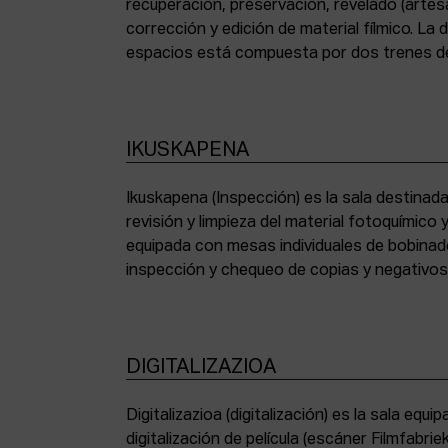
recuperación, preservación, revelado (artesa
corrección y edición de material fílmico. La
espacios está compuesta por dos trenes de
IKUSKAPENA
Ikuskapena (Inspección) es la sala destinada 
sincronizadoras de sonido, moviolas de pequ
revisión y limpieza del material fotoquímico
humidificadora y campana extractora de laborato
equipada con mesas individuales de bobinad
inspección y chequeo de copias y negativo
DIGITALIZAZIOA
Digitalizazioa (digitalización) es la sala eq
digitalización de película (escáner Filmfabr