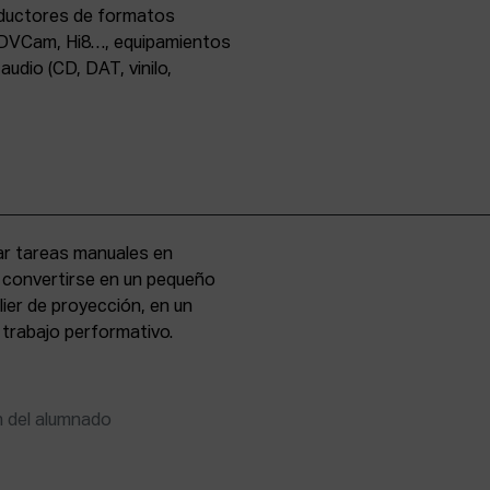
oductores de formatos
DVCam, Hi8…, equipamientos
udio (CD, DAT, vinilo,
zar tareas manuales en
e convertirse en un pequeño
lier de proyección, en un
 trabajo performativo.
n del alumnado