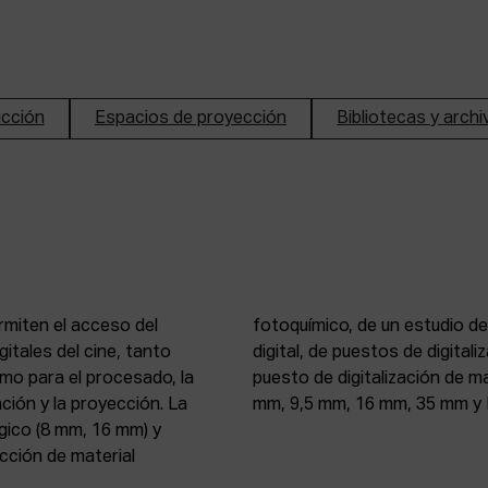
ucción
Espacios de proyección
Bibliotecas y arch
rmiten el acceso del
n de imagen y sonido
itales del cine, tanto
, 16 mm y 35 mm, de un
mo para el procesado, la
 atelier de proyección (8
ción y la proyección. La
mm, 9,5 mm, 16 mm, 35 mm y 
gico (8 mm, 16 mm) y
ección de material