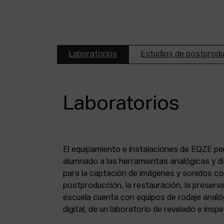
Laboratorios
Estudios de postprod
Laboratorios
El equipamiento e instalaciones de EQZE pe
fotoquímico, de un estudio de postproducció
alumnado a las herramientas analógicas y dig
digital, de puestos de digitalización de 8 mm
para la captación de imágenes y sonidos co
puesto de digitalización de magnético y de un
postproducción, la restauración, la preserva
escuela cuenta con equipos de rodaje analó
digital, de un laboratorio de revelado e insp