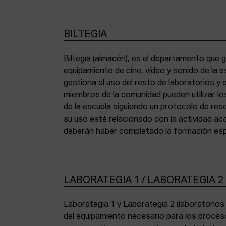
BILTEGIA
Biltegia (almacén), es el departamento que g
los equipos y cumplir con la normativa de asi
equipamiento de cine, vídeo y sonido de la e
gestiona el uso del resto de laboratorios y
miembros de la comunidad pueden utilizar lo
de la escuela siguiendo un protocolo de res
su uso esté relacionado con la actividad a
deberán haber completado la formación espe
LABORATEGIA 1 / LABORATEGIA 2
Laborategia 1 y Laborategia 2 (laboratorio
copiadora de contacto Bell & Howell (16 mm) 
del equipamiento necesario para los proces
para etalonaje de copias positivas Filmlab Sys