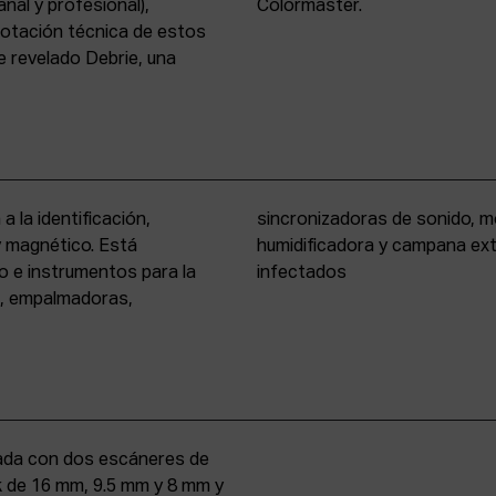
nal y profesional),
Colormaster.
 dotación técnica de estos
 revelado Debrie, una
a la identificación,
eño formato, cámara
 y magnético. Está
rio para materiales
o e instrumentos para la
infectados
s, empalmadoras,
uipada con dos escáneres de
iek de 16 mm, 9.5 mm y 8 mm y