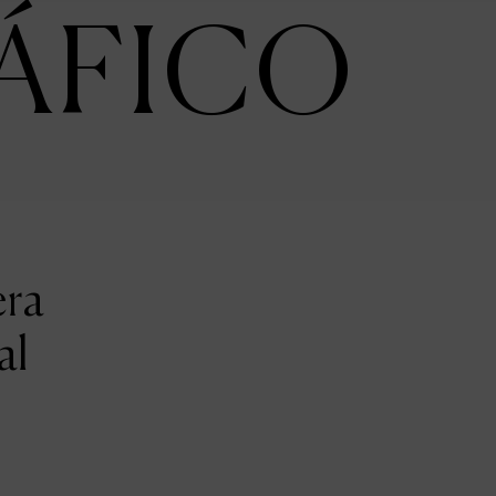
ÁFICO
era
al