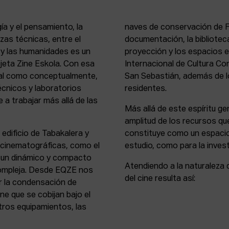
ía y el pensamiento, la
naves de conservación de Fi
rezas técnicas, entre el
documentación, la bibliotec
s y las humanidades es un
proyección y los espacios 
rejeta Zine Eskola. Con esa
Internacional de Cultura Co
cial como conceptualmente,
San Sebastián, además de lo
écnicos y laboratorios
residentes.
 a trabajar más allá de las
Más allá de este espíritu gen
amplitud de los recursos que
 edificio de Tabakalera y
constituye como un espacio
y cinematográficas, como el
estudio, como para la invest
, un dinámico y compacto
Atendiendo a la naturaleza 
compleja. Desde EQZE nos
del cine resulta así:
or la condensación de
ne que se cobijan bajo el
tros equipamientos, las