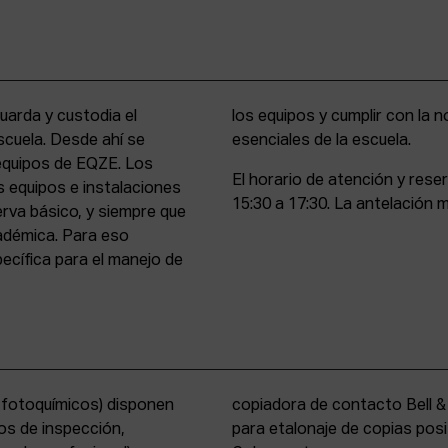
uarda y custodia el
stencia y compromiso
scuela. Desde ahí se
esenciales de la escuela.
 equipos de EQZE. Los
El horario de atención y rese
s equipos e instalaciones
15:30 a 17:30. La antelación m
erva básico, y siempre que
cadémica. Para eso
cífica para el manejo de
s fotoquímicos) disponen
y un analizador de color
os de inspección,
tems International