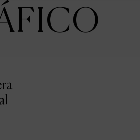
ÁFICO
era
al