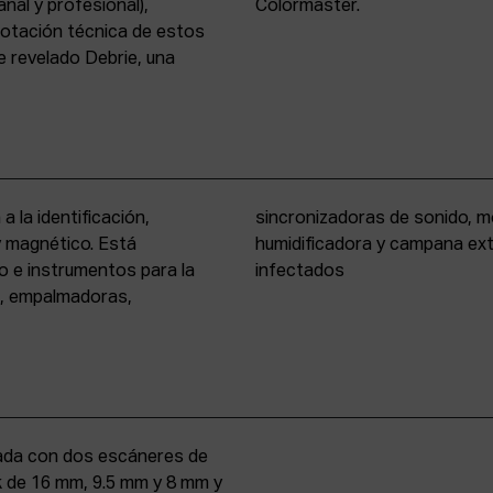
nal y profesional),
Colormaster.
 dotación técnica de estos
 revelado Debrie, una
a la identificación,
eño formato, cámara
 y magnético. Está
rio para materiales
o e instrumentos para la
infectados
s, empalmadoras,
uipada con dos escáneres de
iek de 16 mm, 9.5 mm y 8 mm y