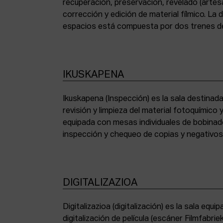
recuperación, preservación, revelado (artesa
corrección y edición de material fílmico. La
espacios está compuesta por dos trenes de
IKUSKAPENA
Ikuskapena (Inspección) es la sala destinada 
sincronizadoras de sonido, moviolas de pequ
revisión y limpieza del material fotoquímico
humidificadora y campana extractora de laborato
equipada con mesas individuales de bobinad
inspección y chequeo de copias y negativo
DIGITALIZAZIOA
Digitalizazioa (digitalización) es la sala eq
digitalización de película (escáner Filmfabr