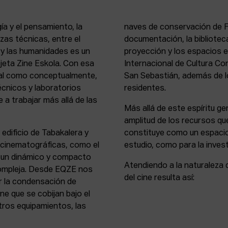
ía y el pensamiento, la
naves de conservación de Fi
rezas técnicas, entre el
documentación, la bibliotec
s y las humanidades es un
proyección y los espacios 
rejeta Zine Eskola. Con esa
Internacional de Cultura Co
cial como conceptualmente,
San Sebastián, además de lo
écnicos y laboratorios
residentes.
 a trabajar más allá de las
Más allá de este espíritu gen
amplitud de los recursos que
 edificio de Tabakalera y
constituye como un espacio
y cinematográficas, como el
estudio, como para la invest
, un dinámico y compacto
Atendiendo a la naturaleza 
compleja. Desde EQZE nos
del cine resulta así:
or la condensación de
ne que se cobijan bajo el
tros equipamientos, las