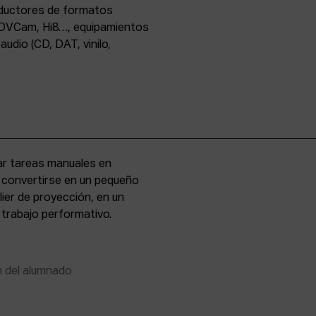
oductores de formatos
DVCam, Hi8…, equipamientos
udio (CD, DAT, vinilo,
zar tareas manuales en
e convertirse en un pequeño
lier de proyección, en un
 trabajo performativo.
n del alumnado