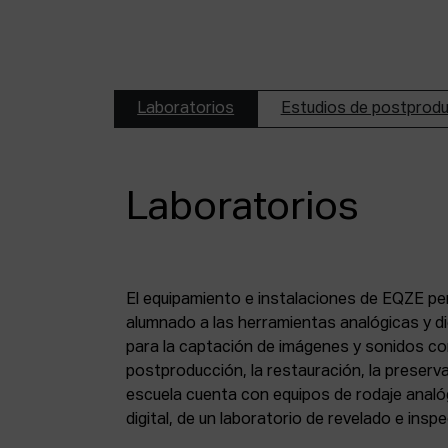
Laboratorios
Estudios de postprod
Laboratorios
El equipamiento e instalaciones de EQZE pe
fotoquímico, de un estudio de postproducció
alumnado a las herramientas analógicas y dig
digital, de puestos de digitalización de 8 mm
para la captación de imágenes y sonidos co
puesto de digitalización de magnético y de un
postproducción, la restauración, la preserva
escuela cuenta con equipos de rodaje analó
digital, de un laboratorio de revelado e insp