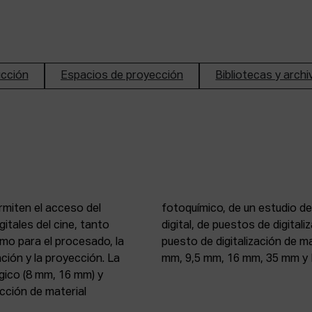
ucción
Espacios de proyección
Bibliotecas y arch
rmiten el acceso del
n de imagen y sonido
itales del cine, tanto
, 16 mm y 35 mm, de un
mo para el procesado, la
 atelier de proyección (8
ción y la proyección. La
mm, 9,5 mm, 16 mm, 35 mm y 
gico (8 mm, 16 mm) y
ección de material