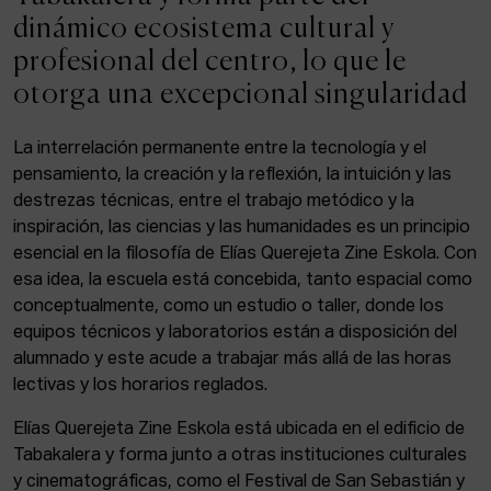
ACTUALIDAD
dinámico ecosistema cultural y
profesional del centro, lo que le
Admisión
otorga una excepcional singularidad
Intranet
EUS
ESP
ENG
La interrelación permanente entre la tecnología y el
pensamiento, la creación y la reflexión, la intuición y las
destrezas técnicas, entre el trabajo metódico y la
inspiración, las ciencias y las humanidades es un principio
Facebook
Equis
Instagram
esencial en la filosofía de Elías Querejeta Zine Eskola. Con
esa idea, la escuela está concebida, tanto espacial como
© Elías Querejeta Zine Eskola 2026
Tabakalera · Andre zigarrogileak plaza, 1
conceptualmente, como un estudio o taller, donde los
20012 Donostia / San Sebastián
equipos técnicos y laboratorios están a disposición del
T. 0034 943 545 005
alumnado y este acude a trabajar más allá de las horas
E.
info@zine-eskola.eus
lectivas y los horarios reglados.
Elías Querejeta Zine Eskola está ubicada en el edificio de
Tabakalera y forma junto a otras instituciones culturales
y cinematográficas, como el Festival de San Sebastián y