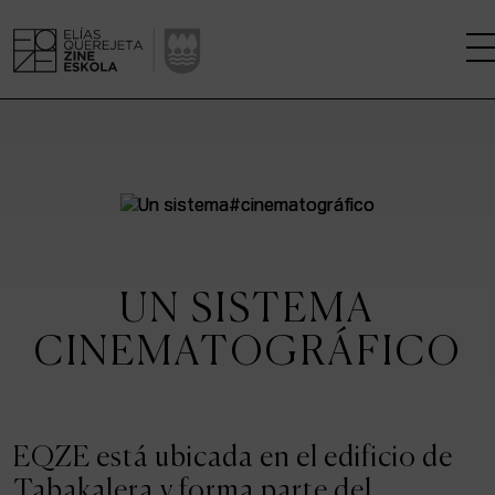
LA ESCUELA
CENTRO DE INVESTIGACIÓN
ESTUDIOS
UN SISTEMA
KINOFABRIKA
CINEMATOGRÁFICO
COMUNIDAD
LA CASA DEL CINE
EQZE está ubicada en el edificio de
Tabakalera y forma parte del