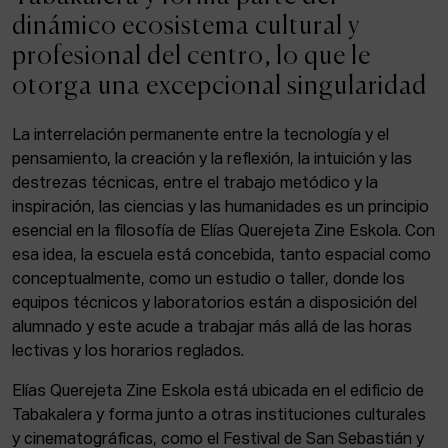
ACTUALIDAD
dinámico ecosistema cultural y
profesional del centro, lo que le
Admisión
otorga una excepcional singularidad
Intranet
EUS
ESP
ENG
La interrelación permanente entre la tecnología y el
pensamiento, la creación y la reflexión, la intuición y las
destrezas técnicas, entre el trabajo metódico y la
inspiración, las ciencias y las humanidades es un principio
Facebook
Equis
Instagram
esencial en la filosofía de Elías Querejeta Zine Eskola. Con
esa idea, la escuela está concebida, tanto espacial como
© Elías Querejeta Zine Eskola 2026
Tabakalera · Andre zigarrogileak plaza, 1
conceptualmente, como un estudio o taller, donde los
20012 Donostia / San Sebastián
equipos técnicos y laboratorios están a disposición del
T. 0034 943 545 005
alumnado y este acude a trabajar más allá de las horas
E.
info@zine-eskola.eus
lectivas y los horarios reglados.
Elías Querejeta Zine Eskola está ubicada en el edificio de
Tabakalera y forma junto a otras instituciones culturales
y cinematográficas, como el Festival de San Sebastián y