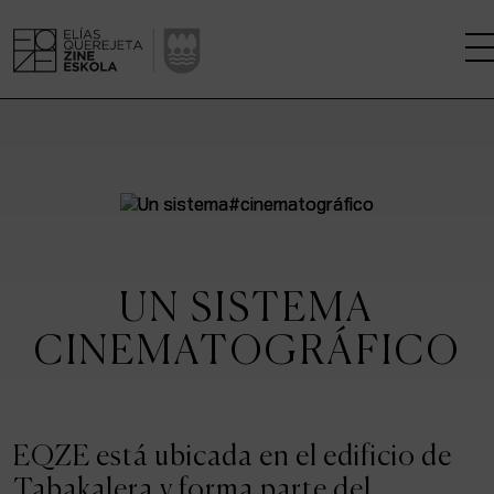
LA ESCUELA
CENTRO DE INVESTIGACIÓN
ESTUDIOS
UN SISTEMA
KINOFABRIKA
CINEMATOGRÁFICO
COMUNIDAD
LA CASA DEL CINE
EQZE está ubicada en el edificio de
Tabakalera y forma parte del