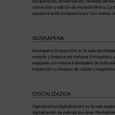
recuperación, preservación, revelado (artesa
corrección y edición de material fílmico. La
espacios está compuesta por dos trenes de
IKUSKAPENA
Ikuskapena (Inspección) es la sala destinada 
sincronizadoras de sonido, moviolas de pequ
revisión y limpieza del material fotoquímico
humidificadora y campana extractora de laborato
equipada con mesas individuales de bobinad
inspección y chequeo de copias y negativo
DIGITALIZAZIOA
Digitalizazioa (digitalización) es la sala eq
digitalización de película (escáner Filmfabr