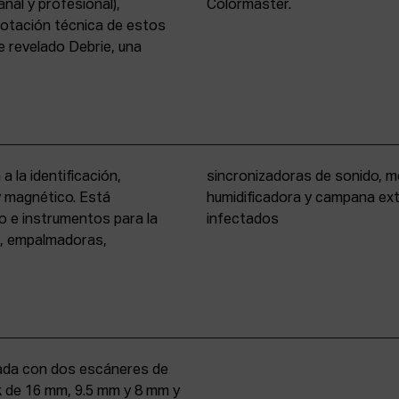
nal y profesional),
Colormaster.
 dotación técnica de estos
 revelado Debrie, una
a la identificación,
eño formato, cámara
 y magnético. Está
rio para materiales
o e instrumentos para la
infectados
s, empalmadoras,
uipada con dos escáneres de
iek de 16 mm, 9.5 mm y 8 mm y