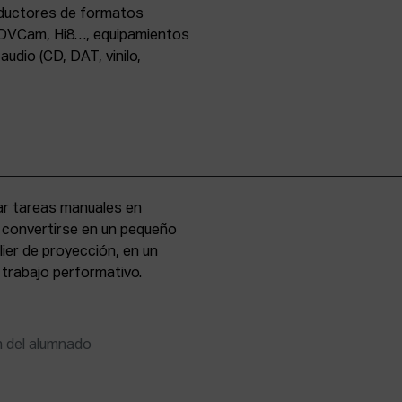
oductores de formatos
DVCam, Hi8…, equipamientos
udio (CD, DAT, vinilo,
zar tareas manuales en
e convertirse en un pequeño
lier de proyección, en un
 trabajo performativo.
n del alumnado