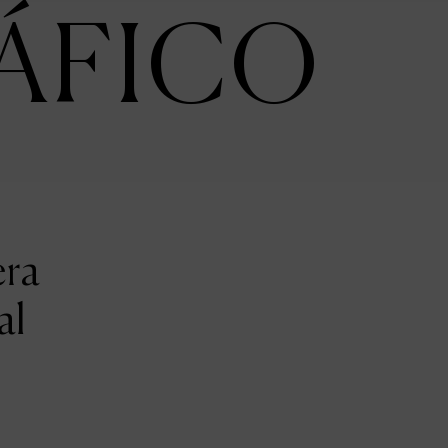
ÁFICO
era
al