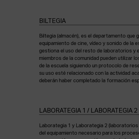
BILTEGIA
Biltegia (almacén), es el departamento que g
los equipos y cumplir con la normativa de asi
equipamiento de cine, vídeo y sonido de la e
gestiona el uso del resto de laboratorios y
miembros de la comunidad pueden utilizar lo
de la escuela siguiendo un protocolo de res
su uso esté relacionado con la actividad a
deberán haber completado la formación espe
LABORATEGIA 1 / LABORATEGIA 2
Laborategia 1 y Laborategia 2 (laboratorio
copiadora de contacto Bell & Howell (16 mm) 
del equipamiento necesario para los proces
para etalonaje de copias positivas Filmlab Sys