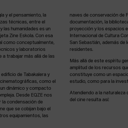
ía y el pensamiento, la
naves de conservación de Fi
rezas técnicas, entre el
documentación, la bibliotec
s y las humanidades es un
proyección y los espacios 
rejeta Zine Eskola. Con esa
Internacional de Cultura Co
cial como conceptualmente,
San Sebastián, además de lo
écnicos y laboratorios
residentes.
 a trabajar más allá de las
Más allá de este espíritu gen
amplitud de los recursos que
 edificio de Tabakalera y
constituye como un espacio
y cinematográficas, como el
estudio, como para la invest
, un dinámico y compacto
Atendiendo a la naturaleza 
compleja. Desde EQZE nos
del cine resulta así:
or la condensación de
ne que se cobijan bajo el
tros equipamientos, las