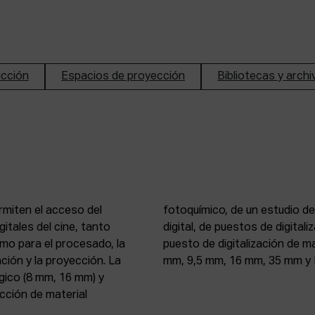
ucción
Espacios de proyección
Bibliotecas y arch
rmiten el acceso del
n de imagen y sonido
itales del cine, tanto
, 16 mm y 35 mm, de un
mo para el procesado, la
 atelier de proyección (8
ción y la proyección. La
mm, 9,5 mm, 16 mm, 35 mm y 
gico (8 mm, 16 mm) y
ección de material