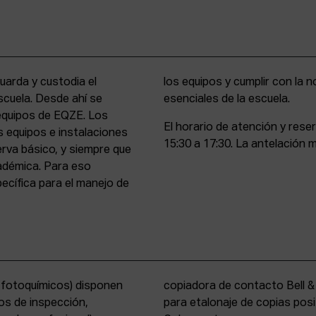
uarda y custodia el
stencia y compromiso
scuela. Desde ahí se
esenciales de la escuela.
 equipos de EQZE. Los
El horario de atención y rese
s equipos e instalaciones
15:30 a 17:30. La antelación m
erva básico, y siempre que
cadémica. Para eso
cífica para el manejo de
s fotoquímicos) disponen
y un analizador de color
os de inspección,
tems International