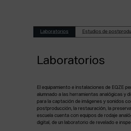
Laboratorios
Estudios de postprod
Laboratorios
El equipamiento e instalaciones de EQZE pe
fotoquímico, de un estudio de postproducció
alumnado a las herramientas analógicas y dig
digital, de puestos de digitalización de 8 mm
para la captación de imágenes y sonidos co
puesto de digitalización de magnético y de un
postproducción, la restauración, la preserva
escuela cuenta con equipos de rodaje analó
digital, de un laboratorio de revelado e insp