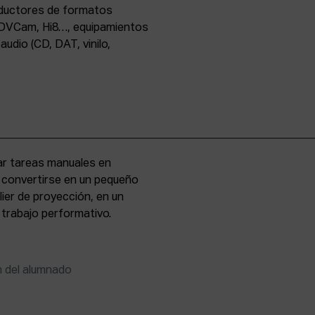
oductores de formatos
DVCam, Hi8…, equipamientos
udio (CD, DAT, vinilo,
zar tareas manuales en
e convertirse en un pequeño
lier de proyección, en un
 trabajo performativo.
n del alumnado