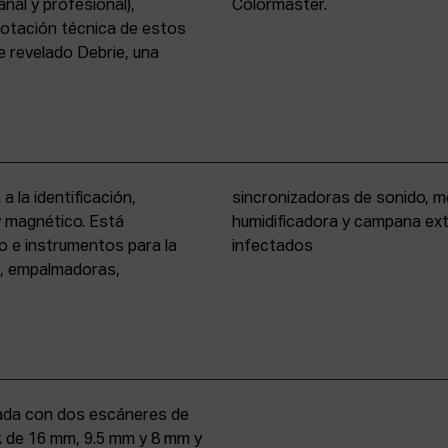
nal y profesional),
Colormaster.
 dotación técnica de estos
 revelado Debrie, una
a la identificación,
eño formato, cámara
 y magnético. Está
rio para materiales
o e instrumentos para la
infectados
s, empalmadoras,
uipada con dos escáneres de
iek de 16 mm, 9.5 mm y 8 mm y