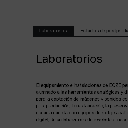
Laboratorios
Estudios de postprod
Laboratorios
El equipamiento e instalaciones de EQZE pe
fotoquímico, de un estudio de postproducció
alumnado a las herramientas analógicas y dig
digital, de puestos de digitalización de 8 mm
para la captación de imágenes y sonidos co
puesto de digitalización de magnético y de un
postproducción, la restauración, la preserva
escuela cuenta con equipos de rodaje analó
digital, de un laboratorio de revelado e insp