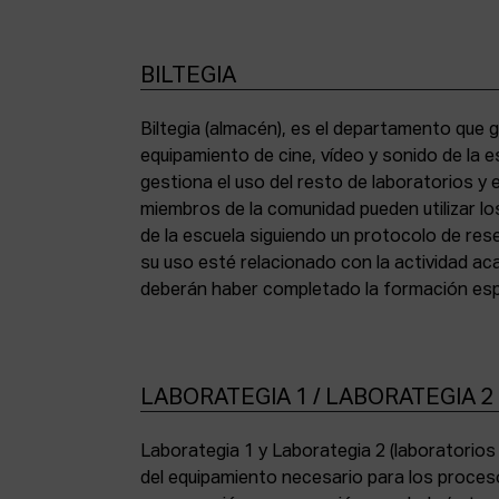
BILTEGIA
Biltegia (almacén), es el departamento que g
los equipos y cumplir con la normativa de asi
equipamiento de cine, vídeo y sonido de la e
gestiona el uso del resto de laboratorios y
miembros de la comunidad pueden utilizar lo
de la escuela siguiendo un protocolo de res
su uso esté relacionado con la actividad a
deberán haber completado la formación espe
LABORATEGIA 1 / LABORATEGIA 2
Laborategia 1 y Laborategia 2 (laboratorio
copiadora de contacto Bell & Howell (16 mm) 
del equipamiento necesario para los proces
para etalonaje de copias positivas Filmlab Sys