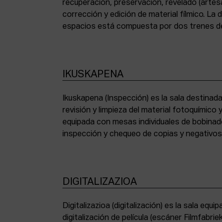
recuperación, preservación, revelado (artesa
corrección y edición de material fílmico. La
espacios está compuesta por dos trenes de
IKUSKAPENA
Ikuskapena (Inspección) es la sala destinada 
sincronizadoras de sonido, moviolas de pequ
revisión y limpieza del material fotoquímico
humidificadora y campana extractora de laborato
equipada con mesas individuales de bobinad
inspección y chequeo de copias y negativo
DIGITALIZAZIOA
Digitalizazioa (digitalización) es la sala eq
digitalización de película (escáner Filmfabr