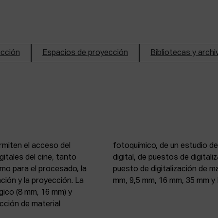
ucción
Espacios de proyección
Bibliotecas y arch
rmiten el acceso del
n de imagen y sonido
itales del cine, tanto
, 16 mm y 35 mm, de un
mo para el procesado, la
 atelier de proyección (8
ción y la proyección. La
mm, 9,5 mm, 16 mm, 35 mm y 
gico (8 mm, 16 mm) y
ección de material