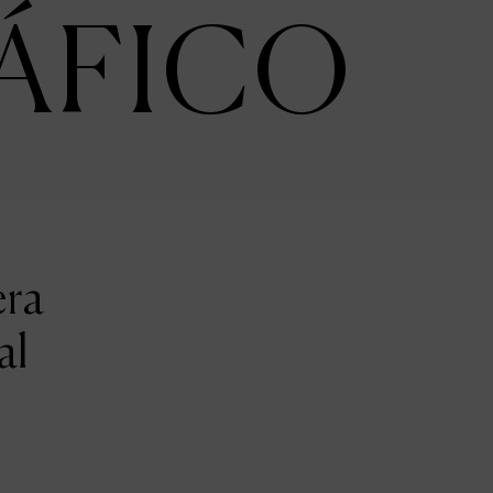
ÁFICO
era
al