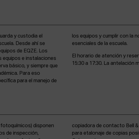
uarda y custodia el
stencia y compromiso
scuela. Desde ahí se
esenciales de la escuela.
 equipos de EQZE. Los
El horario de atención y rese
s equipos e instalaciones
15:30 a 17:30. La antelación m
erva básico, y siempre que
cadémica. Para eso
cífica para el manejo de
s fotoquímicos) disponen
y un analizador de color
os de inspección,
tems International