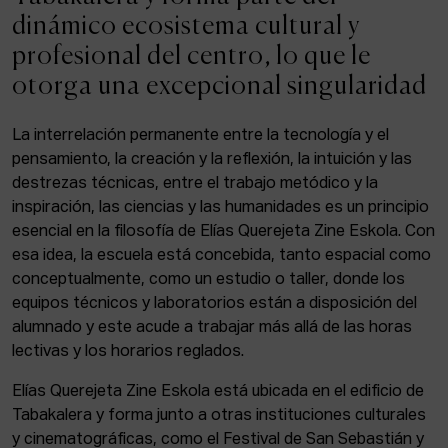
ACTUALIDAD
dinámico ecosistema cultural y
profesional del centro, lo que le
Admisión
otorga una excepcional singularidad
Intranet
EUS
ESP
ENG
La interrelación permanente entre la tecnología y el
pensamiento, la creación y la reflexión, la intuición y las
destrezas técnicas, entre el trabajo metódico y la
inspiración, las ciencias y las humanidades es un principio
Facebook
Equis
Instagram
esencial en la filosofía de Elías Querejeta Zine Eskola. Con
esa idea, la escuela está concebida, tanto espacial como
© Elías Querejeta Zine Eskola 2026
Tabakalera · Andre zigarrogileak plaza, 1
conceptualmente, como un estudio o taller, donde los
20012 Donostia / San Sebastián
equipos técnicos y laboratorios están a disposición del
T. 0034 943 545 005
alumnado y este acude a trabajar más allá de las horas
E.
info@zine-eskola.eus
lectivas y los horarios reglados.
Elías Querejeta Zine Eskola está ubicada en el edificio de
Tabakalera y forma junto a otras instituciones culturales
y cinematográficas, como el Festival de San Sebastián y