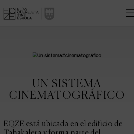
LA ESCUELA
CENTRO DE INVESTIGACIÓN
ESTUDIOS
UN SISTEMA
KINOFABRIKA
CINEMATOGRÁFICO
COMUNIDAD
LA CASA DEL CINE
EQZE está ubicada en el edificio de
Tabakalera y forma parte del